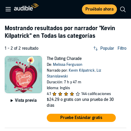
Pruébalo ahora
Mostrando resultados por narrador
"Kevin
Kilpatrick"
en Todas las categorías
1 - 2 of 2 resultado
Popular
Filtro
The Dating Charade
De:
Melissa Ferguson
Narrado por:
Kevin Kilpatrick
,
Liz
Stanislawski
Duración: 7 h y 47 m
Idioma: Inglés
4.1
144 calificaciones
$24.29
o gratis con una prueba de 30
Vista previa
días
Pruebe Estándar gratis