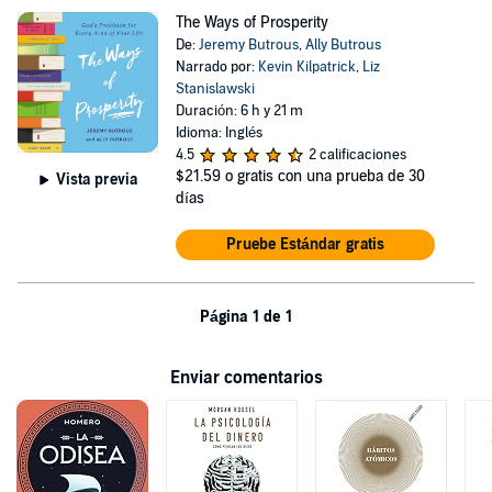
The Ways of Prosperity
De:
Jeremy Butrous
,
Ally Butrous
Narrado por:
Kevin Kilpatrick
,
Liz
Stanislawski
Duración: 6 h y 21 m
Idioma: Inglés
4.5
2 calificaciones
$21.59
o gratis con una prueba de 30
Vista previa
días
Pruebe Estándar gratis
Página 1 de 1
Enviar comentarios