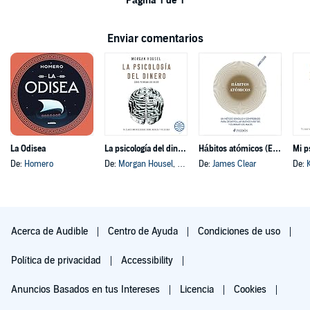
Página 1 de 1
Enviar comentarios
La Odisea
La psicología del dinero
Hábitos atómicos (Español neutro)
Mi p
De:
Homero
De:
Morgan Housel
, y otros
De:
James Clear
De:
Acerca de Audible
Centro de Ayuda
Condiciones de uso
Política de privacidad
Accessibility
Anuncios Basados en tus Intereses
Licencia
Cookies