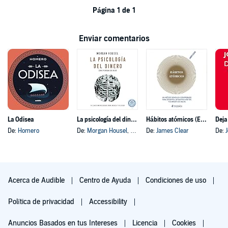
Página 1 de 1
Enviar comentarios
La Odisea
La psicología del dinero
Hábitos atómicos (Español neutro)
Deja
De:
Homero
De:
Morgan Housel
, y otros
De:
James Clear
De:
Acerca de Audible
Centro de Ayuda
Condiciones de uso
Política de privacidad
Accessibility
Anuncios Basados en tus Intereses
Licencia
Cookies