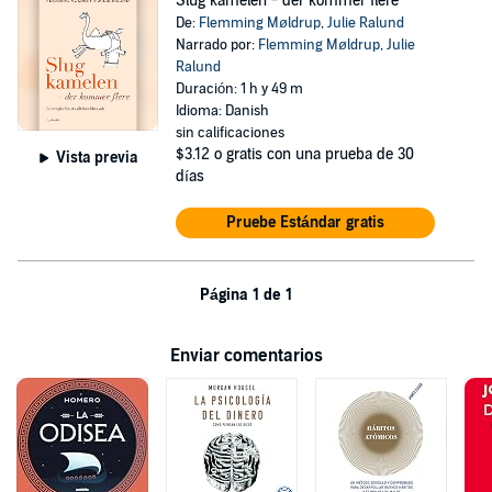
Slug kamelen - der kommer flere
De:
Flemming Møldrup
,
Julie Ralund
Narrado por:
Flemming Møldrup
,
Julie
Ralund
Duración: 1 h y 49 m
Idioma: Danish
sin calificaciones
$3.12
o gratis con una prueba de 30
Vista previa
días
Pruebe Estándar gratis
Página 1 de 1
Enviar comentarios