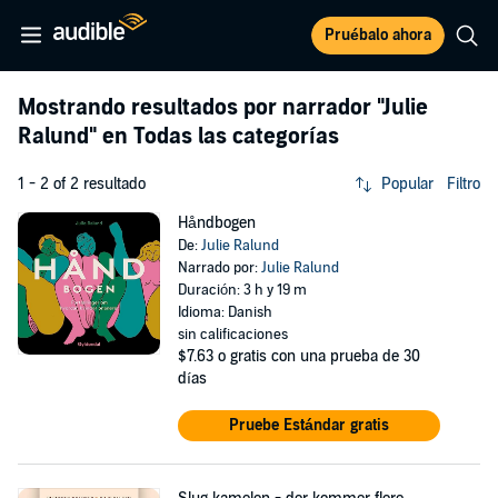
Pruébalo ahora
Mostrando resultados por narrador
"Julie
Ralund"
en Todas las categorías
1 - 2 of 2 resultado
Popular
Filtro
Håndbogen
De:
Julie Ralund
Narrado por:
Julie Ralund
Duración: 3 h y 19 m
Idioma: Danish
sin calificaciones
$7.63
o gratis con una prueba de 30
días
Pruebe Estándar gratis