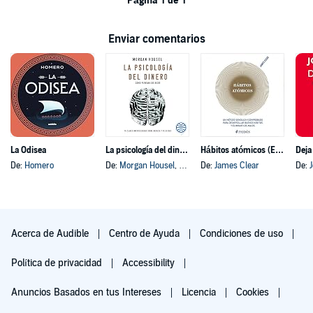
Página 1 de 1
Enviar comentarios
La Odisea
La psicología del dinero
Hábitos atómicos (Español neutro)
Deja
De:
Homero
De:
Morgan Housel
, y otros
De:
James Clear
De:
Acerca de Audible
Centro de Ayuda
Condiciones de uso
Política de privacidad
Accessibility
Anuncios Basados en tus Intereses
Licencia
Cookies