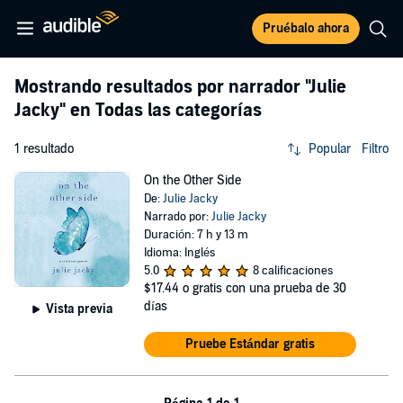
Pruébalo ahora
Mostrando resultados por narrador
"Julie
Jacky"
en Todas las categorías
1 resultado
Popular
Filtro
On the Other Side
De:
Julie Jacky
Narrado por:
Julie Jacky
Duración: 7 h y 13 m
Idioma: Inglés
5.0
8 calificaciones
$17.44
o gratis con una prueba de 30
días
Vista previa
Pruebe Estándar gratis