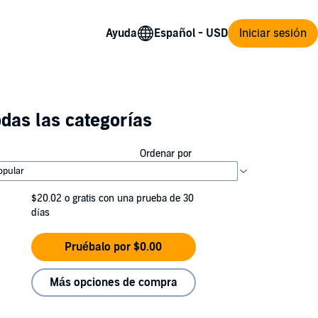
Ayuda
Iniciar sesión
das las categorías
Ordenar por
$20.02
o gratis con una prueba de 30
días
Pruébalo por $0.00
Más opciones de compra