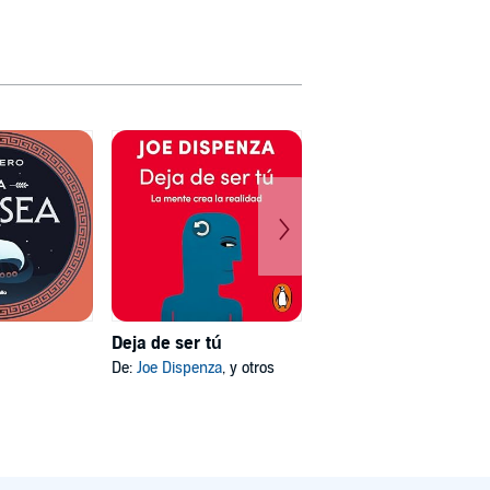
Deja de ser tú
Mi psicóloga me dijo
De:
Joe Dispenza
, y otros
De:
Katherine Hoyer
, y otros