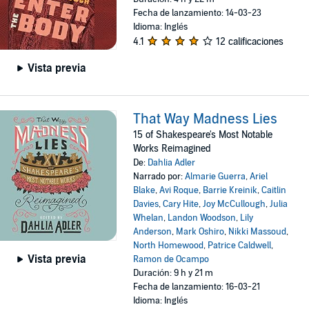
Fecha de lanzamiento: 14-03-23
Idioma: Inglés
4.1
12 calificaciones
Vista previa
That Way Madness Lies
15 of Shakespeare's Most Notable
Works Reimagined
De:
Dahlia Adler
Narrado por:
Almarie Guerra
,
Ariel
Blake
,
Avi Roque
,
Barrie Kreinik
,
Caitlin
Davies
,
Cary Hite
,
Joy McCullough
,
Julia
Whelan
,
Landon Woodson
,
Lily
Anderson
,
Mark Oshiro
,
Nikki Massoud
,
North Homewood
,
Patrice Caldwell
,
Vista previa
Ramon de Ocampo
Duración: 9 h y 21 m
Fecha de lanzamiento: 16-03-21
Idioma: Inglés