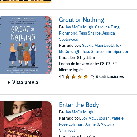
Great or Nothing
De:
Joy McCullough
,
Caroline Tung
Richmond
,
Tess Sharpe
,
Jessica
Spotswood
Narrado por:
Saskia Maarleveld
,
Joy
McCullough
,
Tess Sharpe
,
Erin Spencer
Duración: 9 h y 48 m
Fecha de lanzamiento: 08-03-22
Idioma: Inglés
4.1
9 calificaciones
Vista previa
Enter the Body
De:
Joy McCullough
Narrado por:
Joy McCullough
,
Valerie
Rose Lohman
,
Annie Q
,
Victoria
Villarreal
Duración: 4 h y 22 m