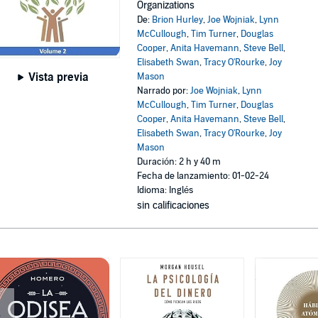
Organizations
De:
Brion Hurley
,
Joe Wojniak
,
Lynn
McCullough
,
Tim Turner
,
Douglas
Cooper
,
Anita Havemann
,
Steve Bell
,
Elisabeth Swan
,
Tracy O'Rourke
,
Joy
Vista previa
Mason
Narrado por:
Joe Wojniak
,
Lynn
McCullough
,
Tim Turner
,
Douglas
Cooper
,
Anita Havemann
,
Steve Bell
,
Elisabeth Swan
,
Tracy O'Rourke
,
Joy
Mason
Duración: 2 h y 40 m
Fecha de lanzamiento: 01-02-24
Idioma: Inglés
sin calificaciones