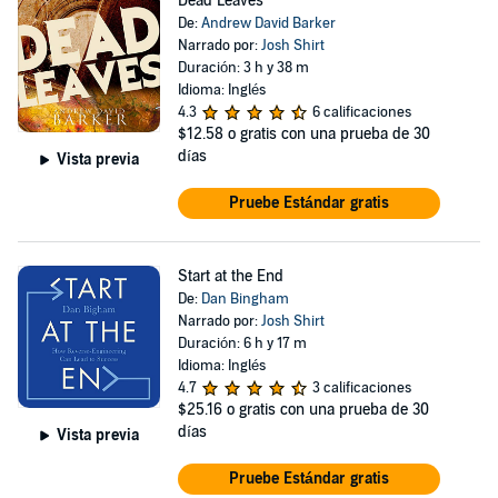
Dead Leaves
De:
Andrew David Barker
Narrado por:
Josh Shirt
Duración: 3 h y 38 m
Idioma: Inglés
4.3
6 calificaciones
$12.58
o gratis con una prueba de 30
días
Vista previa
Pruebe Estándar gratis
Start at the End
De:
Dan Bingham
Narrado por:
Josh Shirt
Duración: 6 h y 17 m
Idioma: Inglés
4.7
3 calificaciones
$25.16
o gratis con una prueba de 30
días
Vista previa
Pruebe Estándar gratis