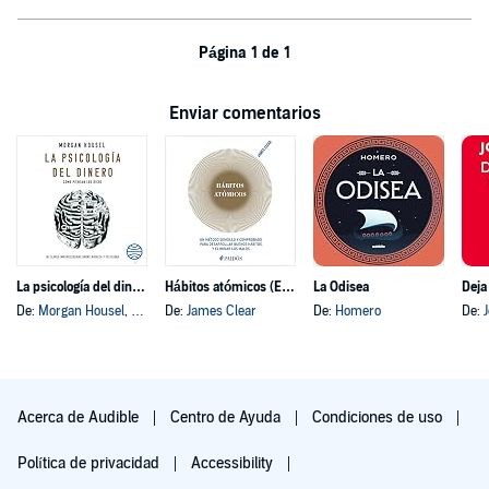
Página 1 de 1
Enviar comentarios
La psicología del dinero
Hábitos atómicos (Español neutro)
La Odisea
Deja
De:
Morgan Housel
, y otros
De:
James Clear
De:
Homero
De:
Acerca de Audible
Centro de Ayuda
Condiciones de uso
Política de privacidad
Accessibility