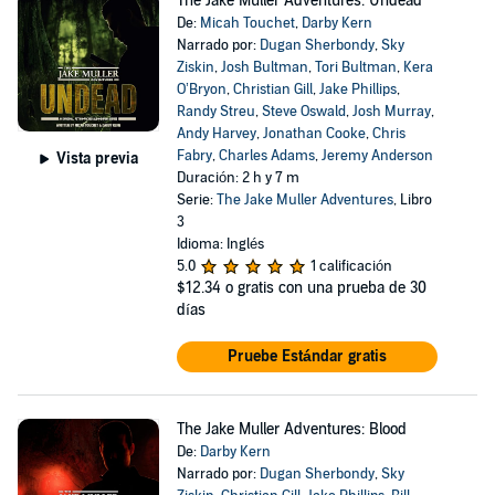
The Jake Muller Adventures: Undead
De:
Micah Touchet
,
Darby Kern
Narrado por:
Dugan Sherbondy
,
Sky
Ziskin
,
Josh Bultman
,
Tori Bultman
,
Kera
O’Bryon
,
Christian Gill
,
Jake Phillips
,
Randy Streu
,
Steve Oswald
,
Josh Murray
,
Andy Harvey
,
Jonathan Cooke
,
Chris
Fabry
,
Charles Adams
,
Jeremy Anderson
Vista previa
Duración: 2 h y 7 m
Serie:
The Jake Muller Adventures
, Libro
3
Idioma: Inglés
5.0
1 calificación
$12.34
o gratis con una prueba de 30
días
Pruebe Estándar gratis
The Jake Muller Adventures: Blood
De:
Darby Kern
Narrado por:
Dugan Sherbondy
,
Sky