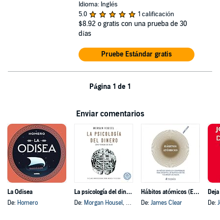
Idioma: Inglés
5.0
1 calificación
$8.92
o gratis con una prueba de 30
días
Pruebe Estándar gratis
Página 1 de 1
Enviar comentarios
La Odisea
La psicología del dinero
Hábitos atómicos (Español neutro)
Deja
De:
Homero
De:
Morgan Housel
, y otros
De:
James Clear
De: