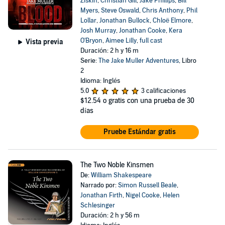
Ziskin
,
Christian Gill
,
Jake Phillips
,
Bill
Myers
,
Steve Oswald
,
Chris Anthony
,
Phil
Lollar
,
Jonathan Bullock
,
Chloë Elmore
,
Josh Murray
,
Jonathan Cooke
,
Kera
O'Bryon
,
Aimee Lilly
,
full cast
Vista previa
Duración: 2 h y 16 m
Serie:
The Jake Muller Adventures
, Libro
2
Idioma: Inglés
5.0
3 calificaciones
$12.54
o gratis con una prueba de 30
días
Pruebe Estándar gratis
The Two Noble Kinsmen
De:
William Shakespeare
Narrado por:
Simon Russell Beale
,
Jonathan Firth
,
Nigel Cooke
,
Helen
Schlesinger
Duración: 2 h y 56 m