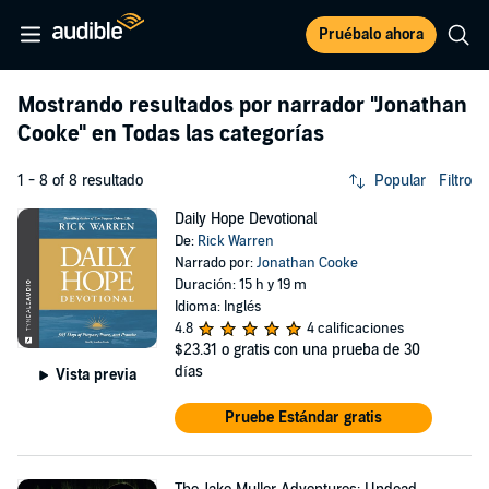
Pruébalo ahora
Mostrando resultados por narrador
"Jonathan
Cooke"
en Todas las categorías
1 - 8 of 8 resultado
Popular
Filtro
Daily Hope Devotional
De:
Rick Warren
Narrado por:
Jonathan Cooke
Duración: 15 h y 19 m
Idioma: Inglés
4.8
4 calificaciones
$23.31
o gratis con una prueba de 30
días
Vista previa
Pruebe Estándar gratis