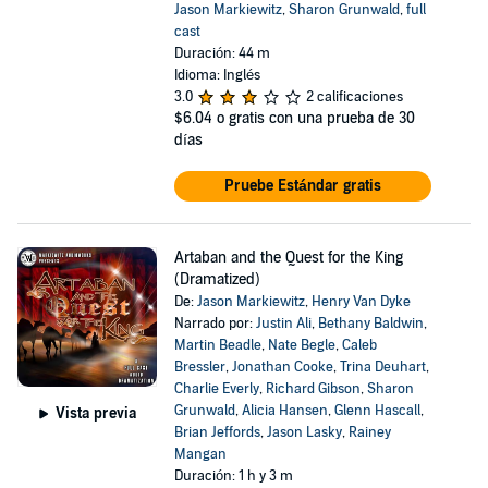
Jason Markiewitz
,
Sharon Grunwald
,
full
cast
Duración: 44 m
Idioma: Inglés
3.0
2 calificaciones
$6.04
o gratis con una prueba de 30
días
Pruebe Estándar gratis
Artaban and the Quest for the King
(Dramatized)
De:
Jason Markiewitz
,
Henry Van Dyke
Narrado por:
Justin Ali
,
Bethany Baldwin
,
Martin Beadle
,
Nate Begle
,
Caleb
Bressler
,
Jonathan Cooke
,
Trina Deuhart
,
Charlie Everly
,
Richard Gibson
,
Sharon
Grunwald
,
Alicia Hansen
,
Glenn Hascall
,
Vista previa
Brian Jeffords
,
Jason Lasky
,
Rainey
Mangan
Duración: 1 h y 3 m