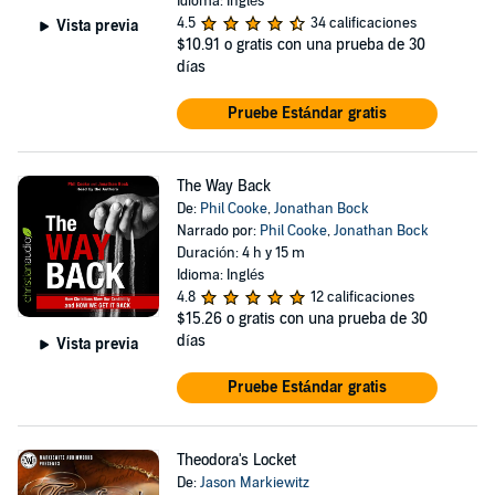
Idioma: Inglés
4.5
34 calificaciones
Vista previa
$10.91
o gratis con una prueba de 30
días
Pruebe Estándar gratis
The Way Back
De:
Phil Cooke
,
Jonathan Bock
Narrado por:
Phil Cooke
,
Jonathan Bock
Duración: 4 h y 15 m
Idioma: Inglés
4.8
12 calificaciones
$15.26
o gratis con una prueba de 30
días
Vista previa
Pruebe Estándar gratis
Theodora's Locket
De:
Jason Markiewitz