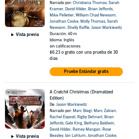
Narrado por:
Christiana Thomas
,
Sarah
Kramer
,
David Hilder
,
Brian Jeffords
,
Mike Pelletier
,
William Chad Newsom
,
Jonathan Cooke
,
Molly Thomas
,
Sarah
Newsom
,
Shelly Raffle
,
Jason Markiewitz
Duración: 40 m
Vista previa
Idioma: Inglés
sin calificaciones
$6.23
o gratis con una prueba de 30
días
Pruebe Estándar gratis
A Cratchit Christmas (Dramatized
Edition)
De:
Jason Markiewitz
Narrado por:
Marc Biagi
,
Marc Zakian
,
Rachel Esposti
,
Rigby Dehnart
,
Brian
Jeffords
,
Gabi King
,
Bethany Baldwin
,
David Hilder
,
Rainey Mangan
,
Rose
Beasley
,
Ian Lahlum
,
Jonathan Cooke
,
Vista previa