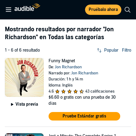
Pruébalo ahora
Mostrando resultados por narrador
"Jon
Richardson"
en Todas las categorías
1 - 6 of 6 resultado
Popular
Filtro
Funny Magnet
De:
Jon Richardson
Narrado por:
Jon Richardson
Duración: 1 h y 14 m
Idioma: Inglés
4.6
43 calificaciones
$6.60
o gratis con una prueba de 30
días
Vista previa
Pruebe Estándar gratis