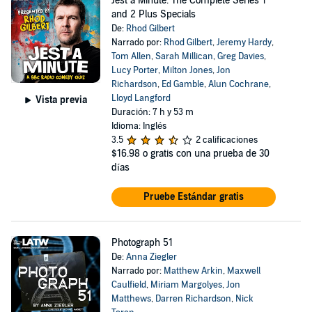
Jest a Minute: The Complete Series 1
and 2 Plus Specials
De:
Rhod Gilbert
Narrado por:
Rhod Gilbert
,
Jeremy Hardy
,
Tom Allen
,
Sarah Millican
,
Greg Davies
,
Lucy Porter
,
Milton Jones
,
Jon
Richardson
,
Ed Gamble
,
Alun Cochrane
,
Lloyd Langford
Vista previa
Duración: 7 h y 53 m
Idioma: Inglés
3.5
2 calificaciones
$16.98
o gratis con una prueba de 30
días
Pruebe Estándar gratis
Photograph 51
De:
Anna Ziegler
Narrado por:
Matthew Arkin
,
Maxwell
Caulfield
,
Miriam Margolyes
,
Jon
Matthews
,
Darren Richardson
,
Nick