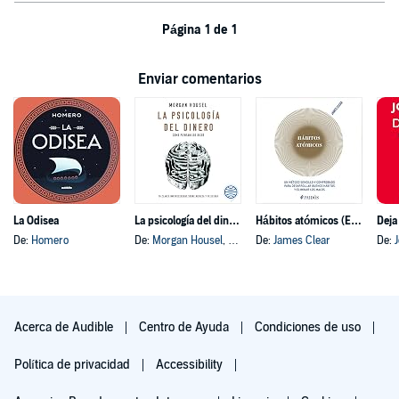
Página 1 de 1
Enviar comentarios
La Odisea
La psicología del dinero
Hábitos atómicos (Español neutro)
Deja
De:
Homero
De:
Morgan Housel
, y otros
De:
James Clear
De:
Acerca de Audible
Centro de Ayuda
Condiciones de uso
Política de privacidad
Accessibility