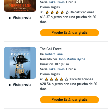
Serie:
Jake Travis
, Libro 3
Idioma: Inglés
3.9
36 calificaciones
$18.37
o gratis con una prueba de 30
Vista previa
días
Pruebe Estándar gratis
The Gail Force
De:
Robert Lane
Narrado por:
John Martin Byrne
Duración: 10 h y 8 m
Serie:
Jake Travis
, Libro 4
Idioma: Inglés
4.1
10 calificaciones
$20.54
o gratis con una prueba de 30
Vista previa
días
Pruebe Estándar gratis