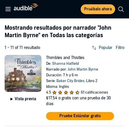
Pruébalo ahora
Mostrando resultados por narrador
"John
Martin Byrne"
en Todas las categorías
1 - 11 of 11 resultado
Popular
Filtro
Thimbles and Thistles
De:
Shanna Hatfield
Narrado por:
John Martin Byrne
Duración: 7 h y 6 m
Serie:
Baker City Brides
, Libro 2
Idioma: Inglés
4.5
61 calificaciones
$17.54
o gratis con una prueba de 30
Vista previa
días
Pruebe Estándar gratis