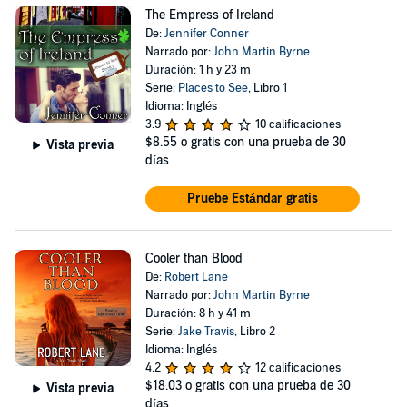
The Empress of Ireland
De:
Jennifer Conner
Narrado por:
John Martin Byrne
Duración: 1 h y 23 m
Serie:
Places to See
, Libro 1
Idioma: Inglés
3.9
10 calificaciones
$8.55
o gratis con una prueba de 30
Vista previa
días
Pruebe Estándar gratis
Cooler than Blood
De:
Robert Lane
Narrado por:
John Martin Byrne
Duración: 8 h y 41 m
Serie:
Jake Travis
, Libro 2
Idioma: Inglés
4.2
12 calificaciones
$18.03
o gratis con una prueba de 30
Vista previa
días