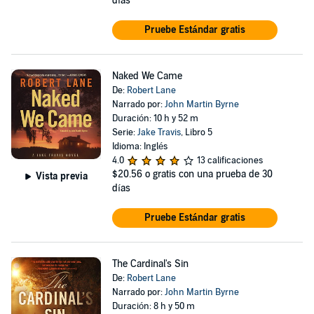
días
Pruebe Estándar gratis
Naked We Came
De:
Robert Lane
Narrado por:
John Martin Byrne
Duración: 10 h y 52 m
Serie:
Jake Travis
, Libro 5
Idioma: Inglés
4.0
13 calificaciones
$20.56
o gratis con una prueba de 30
Vista previa
días
Pruebe Estándar gratis
The Cardinal's Sin
De:
Robert Lane
Narrado por:
John Martin Byrne
Duración: 8 h y 50 m