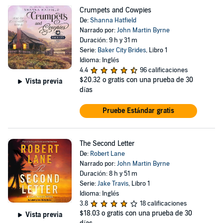
Crumpets and Cowpies
De:
Shanna Hatfield
Narrado por:
John Martin Byrne
Duración: 9 h y 31 m
Serie:
Baker City Brides
, Libro 1
Idioma: Inglés
4.4
96 calificaciones
$20.32
o gratis con una prueba de 30
Vista previa
días
Pruebe Estándar gratis
The Second Letter
De:
Robert Lane
Narrado por:
John Martin Byrne
Duración: 8 h y 51 m
Serie:
Jake Travis
, Libro 1
Idioma: Inglés
3.8
18 calificaciones
$18.03
o gratis con una prueba de 30
Vista previa