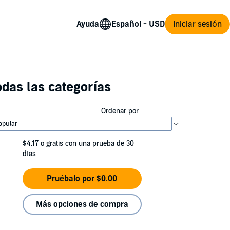
Ayuda
Iniciar sesión
das las categorías
Ordenar por
$4.17
o gratis con una prueba de 30
días
Pruébalo por $0.00
Más opciones de compra