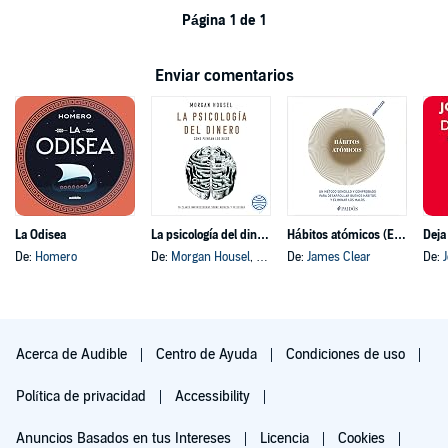
Página 1 de 1
Enviar comentarios
La Odisea
La psicología del dinero
Hábitos atómicos (Español neutro)
Deja
De:
Homero
De:
Morgan Housel
, y otros
De:
James Clear
De:
Acerca de Audible
Centro de Ayuda
Condiciones de uso
Política de privacidad
Accessibility
Anuncios Basados en tus Intereses
Licencia
Cookies