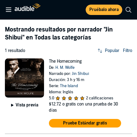
Pruébalo ahora
Mostrando resultados por narrador
"Jin
Shibui"
en Todas las categorías
1 resultado
Popular
Filtro
The Homecoming
De:
H. M. Wolfe
Narrado por:
Jin Shibui
Duración: 3 h y 16 m
Serie:
The Island
Idioma: Inglés
5.0
2 calificaciones
$12.72
o gratis con una prueba de 30
Vista previa
días
Pruebe Estándar gratis