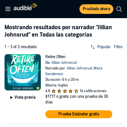
Pruébalo ahora
Mostrando resultados por narrador
"Jillian
Johnsrud"
en Todas las categorías
1 - 3 of 3 resultado
Popular
Filtro
Retire Often
De:
Jillian Johnsrud
Narrado por:
Jillian Johnsrud
,
Mack
Sanderson
Duración: 6 h y 20 m
Idioma: Inglés
4.6
14 calificaciones
$17.17
o gratis con una prueba de 30
Vista previa
días
Pruebe Estándar gratis