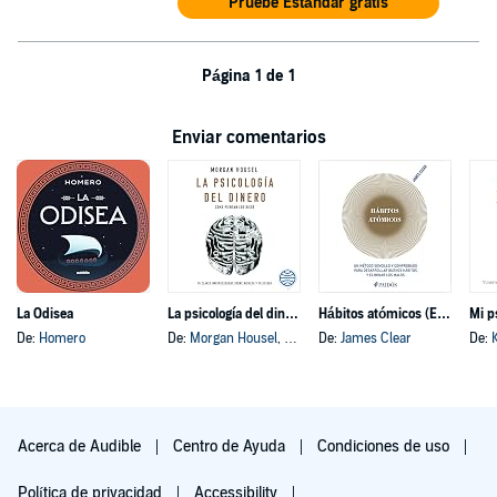
Pruebe Estándar gratis
Página 1 de 1
Enviar comentarios
La Odisea
La psicología del dinero
Hábitos atómicos (Español neutro)
Mi p
De:
Homero
De:
Morgan Housel
, y otros
De:
James Clear
De:
Acerca de Audible
Centro de Ayuda
Condiciones de uso
Política de privacidad
Accessibility