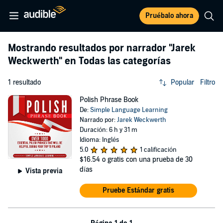
Pruébalo ahora
Mostrando resultados por narrador
"Jarek
Weckwerth"
en Todas las categorías
1 resultado
Popular
Filtro
Polish Phrase Book
De:
Simple Language Learning
Narrado por:
Jarek Weckwerth
Duración: 6 h y 31 m
Idioma: Inglés
5.0
1 calificación
$16.54
o gratis con una prueba de 30
días
Vista previa
Pruebe Estándar gratis