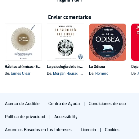
Página 1 de 1
Enviar comentarios
Hábitos atómicos (Español neutro)
La psicología del dinero
La Odisea
Deja
De:
James Clear
De:
Morgan Housel
, y otros
De:
Homero
De:
Acerca de Audible
Centro de Ayuda
Condiciones de uso
Política de privacidad
Accessibility
Anuncios Basados en tus Intereses
Licencia
Cookies