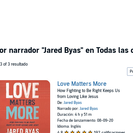
por narrador
"Jared Byas"
en Todas las 
 3 of 3 resultado
Love Matters More
How Fighting to Be Right Keeps Us
from Loving Like Jesus
De:
Jared Byas
Narrado por:
Jared Byas
Duración: 4 h y 51 m
Fecha de lanzamiento: 08-09-20
Idioma: Inglés
4.8
192 calificaciones