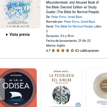
Misunderstood, and Abused Book of
the Bible (Second Edition w/ Study
Guide) (The Bible for Normal People)
De:
Peter Enns
,
Jared Byas
Narrado por:
Peter Enns
,
Jared Byas
Serie:
The Bible for Normal People
, Libro
2
Vista previa
Duración: 3 h y 10 m
Fecha de lanzamiento: 21-04-22
Idioma: Inglés
4.7
83 calificaciones