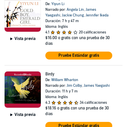
De:
Yiyun Li
Narrado por:
Angela Lin
,
James
Yaegashi
,
Jackie Chung
,
Jennifer Ikeda
Duración: 7 h y 47 m
Idioma: Inglés
4.1
20 calificaciones
$16.00
o gratis con una prueba de 30
Vista previa
días
Pruebe Estándar gratis
Birdy
De:
William Wharton
Narrado por:
Jim Colby
,
James Yaegashi
Duración: 11 h y 7 m
Idioma: Inglés
4.3
34 calificaciones
$18.16
o gratis con una prueba de 30
días
Vista previa
Pruebe Estándar gratis