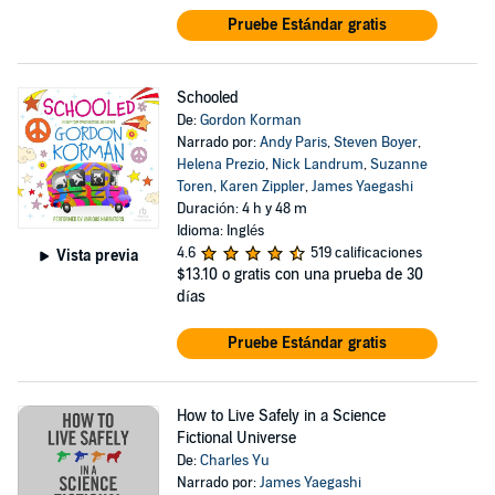
Pruebe Estándar gratis
Schooled
De:
Gordon Korman
Narrado por:
Andy Paris
,
Steven Boyer
,
Helena Prezio
,
Nick Landrum
,
Suzanne
Toren
,
Karen Zippler
,
James Yaegashi
Duración: 4 h y 48 m
Idioma: Inglés
4.6
519 calificaciones
Vista previa
$13.10
o gratis con una prueba de 30
días
Pruebe Estándar gratis
How to Live Safely in a Science
Fictional Universe
De:
Charles Yu
Narrado por:
James Yaegashi