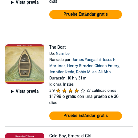
días
Vista previa
Pruebe Estándar gratis
The Boat
De:
Nam Le
Narrado por:
James Yaegashi
,
Jesús E.
Martínez
,
Henry Strozier
,
Gideon Emery
,
Jennifer Ikeda
,
Robin Miles
,
Ali Ahn
Duración: 10 h y 31 m
Idioma: Inglés
3.9
27 calificaciones
Vista previa
$17.99
o gratis con una prueba de 30
días
Pruebe Estándar gratis
Gold Boy, Emerald Girl