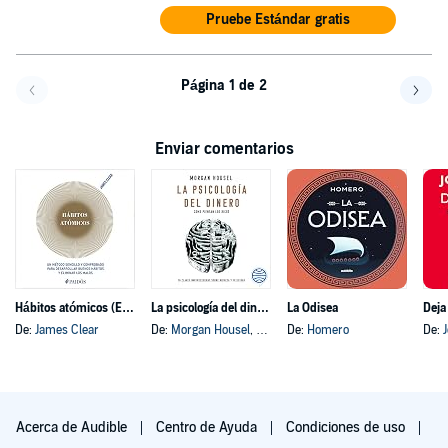
Pruebe Estándar gratis
Página 1 de 2
Volver a la página anterior
Avanz
Enviar comentarios
Hábitos atómicos (Español neutro)
La psicología del dinero
La Odisea
Deja
De:
James Clear
De:
Morgan Housel
, y otros
De:
Homero
De:
Acerca de Audible
Centro de Ayuda
Condiciones de uso