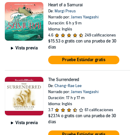
Heart of a Samurai
De:
Margi Preus
Narrado por:
James Yaegashi
Duración: 6 h y 9 m
Idioma: Inglés
4.6
249 calificaciones
$15.53
o gratis con una prueba de 30
días
Vista previa
Pruebe Estándar gratis
The Surrendered
De:
Chang-Rae Lee
Narrado por:
James Yaegashi
Duración: 17 h y 17 m
Idioma: Inglés
3.7
61 calificaciones
$23.14
o gratis con una prueba de 30
días
Vista previa
Pruebe Estándar gratis