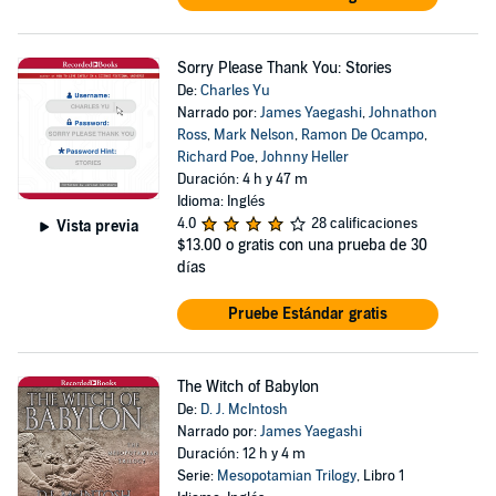
Sorry Please Thank You: Stories
De:
Charles Yu
Narrado por:
James Yaegashi
,
Johnathon
Ross
,
Mark Nelson
,
Ramon De Ocampo
,
Richard Poe
,
Johnny Heller
Duración: 4 h y 47 m
Idioma: Inglés
4.0
28 calificaciones
Vista previa
$13.00
o gratis con una prueba de 30
días
Pruebe Estándar gratis
The Witch of Babylon
De:
D. J. McIntosh
Narrado por:
James Yaegashi
Duración: 12 h y 4 m
Serie:
Mesopotamian Trilogy
, Libro 1