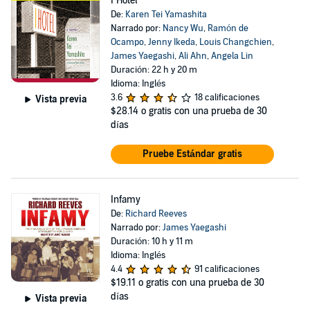
I Hotel
De:
Karen Tei Yamashita
Narrado por:
Nancy Wu
,
Ramón de
Ocampo
,
Jenny Ikeda
,
Louis Changchien
,
James Yaegashi
,
Ali Ahn
,
Angela Lin
Duración: 22 h y 20 m
Idioma: Inglés
3.6
18 calificaciones
Vista previa
$28.14
o gratis con una prueba de 30
días
Pruebe Estándar gratis
Infamy
De:
Richard Reeves
Narrado por:
James Yaegashi
Duración: 10 h y 11 m
Idioma: Inglés
4.4
91 calificaciones
$19.11
o gratis con una prueba de 30
días
Vista previa