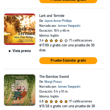
Lark and Termite
De:
Jayne Anne Phillips
Narrado por:
James Yaegashi
Duración: 10 h y 46 m
Idioma: Inglés
3.4
71 calificaciones
$17.99
o gratis con una prueba de 30
días
Vista previa
Pruebe Estándar gratis
The Bamboo Sword
De:
Margi Preus
Narrado por:
James Yaegashi
Duración: 5 h y 51 m
Idioma: Inglés
4.8
17 calificaciones
$15.58
o gratis con una prueba de 30