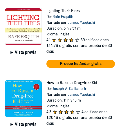
Lighting Their Fires
De:
Rafe Esquith
Narrado por:
James Yaegashi
Duración: 5 h y 57 m
Idioma: Inglés
4.1
39 calificaciones
$14.76
o gratis con una prueba de 30
días
Vista previa
Pruebe Estándar gratis
How to Raise a Drug-free Kid
De:
Joseph A. Califano Jr.
Narrado por:
James Yaegashi
Duración: 11 h y 13 m
Idioma: Inglés
4.3
4 calificaciones
$20.16
o gratis con una prueba de 30
días
Vista previa