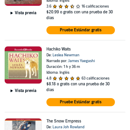
Idioma: Inglés
3.6
16 calificaciones
$20.99
o gratis con una prueba de 30
Vista previa
días
Pruebe Estándar gratis
Hachiko Waits
De:
Leslea Newman
Narrado por:
James Yaegashi
Duración: 1 h y 36 m
Idioma: Inglés
4.8
63 calificaciones
$8.18
o gratis con una prueba de 30
días
Vista previa
Pruebe Estándar gratis
The Snow Empress
De:
Laura Joh Rowland