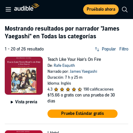
Pruébalo ahora
Mostrando resultados por narrador
"James
Yaegashi"
en Todas las categorías
1 - 20 of 26 resultado
Popular
Filtro
Teach Like Your Hair's On Fire
De:
Rafe Esquith
Narrado por:
James Yaegashi
Duración: 7 h y 25 m
Idioma: Inglés
4.3
190 calificaciones
$15.66
o gratis con una prueba de 30
días
Vista previa
Pruebe Estándar gratis