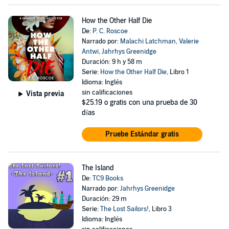
How the Other Half Die
De:
P. C. Roscoe
Narrado por:
Malachi Latchman
,
Valerie
Antwi
,
Jahrhys Greenidge
Duración: 9 h y 58 m
Serie:
How the Other Half Die
, Libro 1
Idioma: Inglés
sin calificaciones
Vista previa
$25.19
o gratis con una prueba de 30
días
Pruebe Estándar gratis
The Island
De:
TC9 Books
Narrado por:
Jahrhys Greenidge
Duración: 29 m
Serie:
The Lost Sailors!
, Libro 3
Idioma: Inglés