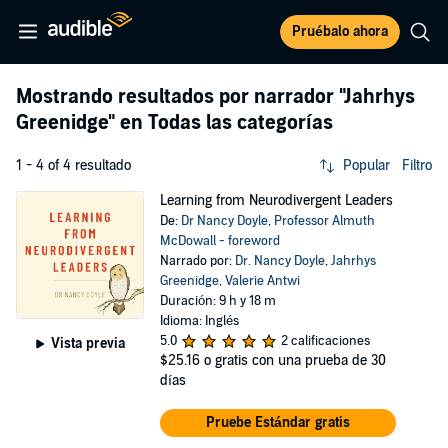
Pruébalo ahora
Mostrando resultados por narrador
"Jahrhys
Greenidge"
en Todas las categorías
1 - 4 of 4 resultado
Popular
Filtro
Learning from Neurodivergent Leaders
De:
Dr Nancy Doyle
,
Professor Almuth
McDowall - foreword
Narrado por:
Dr. Nancy Doyle
,
Jahrhys
Greenidge
,
Valerie Antwi
Duración: 9 h y 18 m
Idioma: Inglés
5.0
2 calificaciones
Vista previa
$25.16
o gratis con una prueba de 30
días
Pruebe Estándar gratis