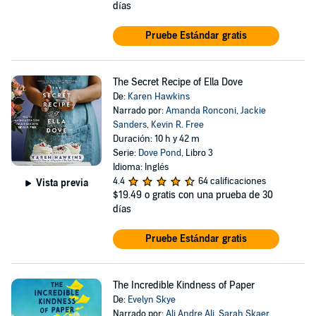
días
Pruebe Estándar gratis
The Secret Recipe of Ella Dove
De:
Karen Hawkins
Narrado por:
Amanda Ronconi
,
Jackie
Sanders
,
Kevin R. Free
Duración: 10 h y 42 m
Serie:
Dove Pond
, Libro 3
Idioma: Inglés
4.4
64 calificaciones
Vista previa
$19.49
o gratis con una prueba de 30
días
Pruebe Estándar gratis
The Incredible Kindness of Paper
De:
Evelyn Skye
Narrado por:
Ali Andre Ali
,
Sarah Skaer
,