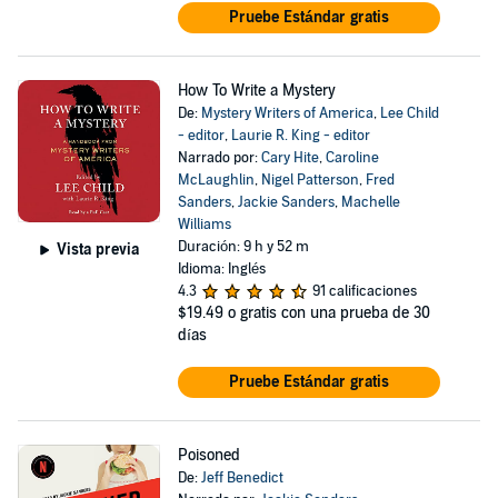
Pruebe Estándar gratis
How To Write a Mystery
De:
Mystery Writers of America
,
Lee Child
- editor
,
Laurie R. King - editor
Narrado por:
Cary Hite
,
Caroline
McLaughlin
,
Nigel Patterson
,
Fred
Sanders
,
Jackie Sanders
,
Machelle
Williams
Duración: 9 h y 52 m
Vista previa
Idioma: Inglés
4.3
91 calificaciones
$19.49
o gratis con una prueba de 30
días
Pruebe Estándar gratis
Poisoned
De:
Jeff Benedict