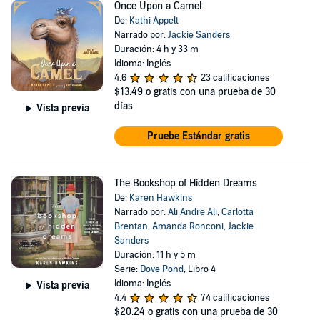
Once Upon a Camel
De:
Kathi Appelt
Narrado por:
Jackie Sanders
Duración: 4 h y 33 m
Idioma: Inglés
4.6
23 calificaciones
$13.49
o gratis con una prueba de 30
días
Vista previa
Pruebe Estándar gratis
The Bookshop of Hidden Dreams
De:
Karen Hawkins
Narrado por:
Ali Andre Ali
,
Carlotta
Brentan
,
Amanda Ronconi
,
Jackie
Sanders
Duración: 11 h y 5 m
Serie:
Dove Pond
, Libro 4
Idioma: Inglés
Vista previa
4.4
74 calificaciones
$20.24
o gratis con una prueba de 30