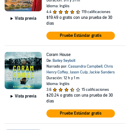
Duración: 9 h y 31 m
Idioma: Inglés
4.4
119 calificaciones
$19.49
o gratis con una prueba de 30
Vista previa
días
Pruebe Estándar gratis
Coram House
De:
Bailey Seybolt
Narrado por:
Cassandra Campbell
,
Chris
Henry Coffey
,
Jason Culp
,
Jackie Sanders
Duración: 12 h y 1 m
Idioma: Inglés
3.6
15 calificaciones
$20.24
o gratis con una prueba de 30
Vista previa
días
Pruebe Estándar gratis