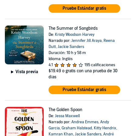
Pruebe Estándar gratis
The Summer of Songbirds
De:
Kristy Woodson Harvey
Narrado por:
Jennifer Jill Araya
,
Reena
Dutt
,
Jackie Sanders
Duración: 10 h y 58 m
Idioma: Inglés
4.1
195 calificaciones
$19.49
o gratis con una prueba de 30
Vista previa
días
Pruebe Estándar gratis
The Golden Spoon
De:
Jessa Maxwell
Narrado por:
Andrea Emmes
,
Andy
Garcia
,
Graham Halstead
,
Kitty Hendrix
,
Kamran Khan
,
Jackie Sanders
,
André