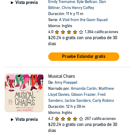
Emily Tremaine
,
Kyle Beltran
,
Dan
Vista previa
Bittner
,
Chris Henry Coffey
Duración: 11 h y 11 m
Serie:
A Visit from the Goon Squad
Idioma: Inglés
4.0
1,364 calificaciones
$20.24
o gratis con una prueba de 30
días
Pruebe Estándar gratis
Musical Chairs
De:
Amy Poeppel
Narrado por:
Amanda Carlin
,
Matthew
Lloyd Davies
,
Gibson Frazier
,
Fred
Sanders
,
Jackie Sanders
,
Carly Robins
Duración: 12 h y 39 m
Idioma: Inglés
4.2
267 calificaciones
Vista previa
$20.24
o gratis con una prueba de 30
días