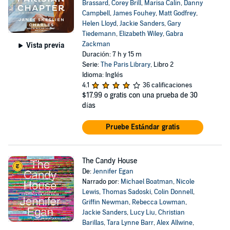
Brassard
,
Corey Brill
,
Marisa Calin
,
Danny
Campbell
,
James Fouhey
,
Matt Godfrey
,
Helen Lloyd
,
Jackie Sanders
,
Gary
Tiedemann
,
Elizabeth Wiley
,
Gabra
Zackman
Vista previa
Duración: 7 h y 15 m
Serie:
The Paris Library
, Libro 2
Idioma: Inglés
4.1
36 calificaciones
$17.99
o gratis con una prueba de 30
días
Pruebe Estándar gratis
The Candy House
De:
Jennifer Egan
Narrado por:
Michael Boatman
,
Nicole
Lewis
,
Thomas Sadoski
,
Colin Donnell
,
Griffin Newman
,
Rebecca Lowman
,
Jackie Sanders
,
Lucy Liu
,
Christian
Barillas
,
Tara Lynne Barr
,
Alex Allwine
,