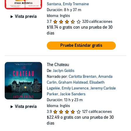
Santana
,
Emily Tremaine
Duración: 8 h y 37 m
Idioma: Inglés
Vista previa
3.7
320 calificaciones
$18.74
o gratis con una prueba de 30
días
Pruebe Estándar gratis
The Chateau
De:
Jaclyn Goldis
Narrado por:
Carlotta Brentan
,
Amanda
Carlin
,
Graham Halstead
,
Elisabeth
Lagelée
,
Emily Lawrence
,
Jeremy Carlisle
Parker
,
Jackie Sanders
Duración: 13 h y 23 m
Idioma: Inglés
Vista previa
3.9
127 calificaciones
$22.49
o gratis con una prueba de 30
días