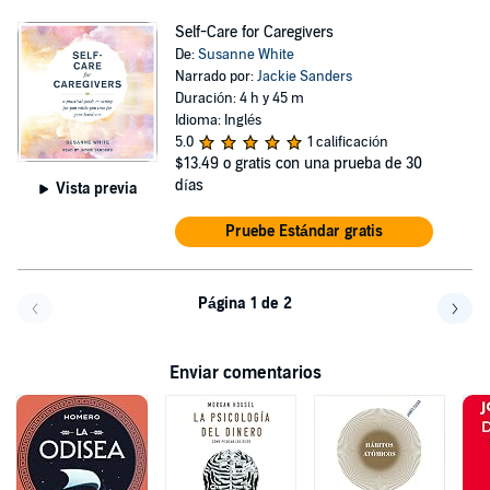
Self-Care for Caregivers
De:
Susanne White
Narrado por:
Jackie Sanders
Duración: 4 h y 45 m
Idioma: Inglés
5.0
1 calificación
$13.49
o gratis con una prueba de 30
días
Vista previa
Pruebe Estándar gratis
Página 1 de 2
Volver a la página anterior
Avanz
Enviar comentarios