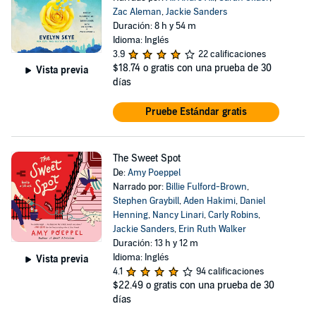
Zac Aleman
,
Jackie Sanders
Duración: 8 h y 54 m
Idioma: Inglés
3.9
22 calificaciones
$18.74
o gratis con una prueba de 30
Vista previa
días
Pruebe Estándar gratis
The Sweet Spot
De:
Amy Poeppel
Narrado por:
Billie Fulford-Brown
,
Stephen Graybill
,
Aden Hakimi
,
Daniel
Henning
,
Nancy Linari
,
Carly Robins
,
Jackie Sanders
,
Erin Ruth Walker
Duración: 13 h y 12 m
Idioma: Inglés
Vista previa
4.1
94 calificaciones
$22.49
o gratis con una prueba de 30
días