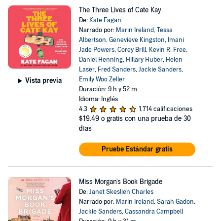
The Three Lives of Cate Kay
De:
Kate Fagan
Narrado por:
Marin Ireland
,
Tessa
Albertson
,
Genevieve Kingston
,
Imani
Jade Powers
,
Corey Brill
,
Kevin R. Free
,
Daniel Henning
,
Hillary Huber
,
Helen
Laser
,
Fred Sanders
,
Jackie Sanders
,
Emily Woo Zeller
Vista previa
Duración: 9 h y 52 m
Idioma: Inglés
4.3
1,714 calificaciones
$19.49
o gratis con una prueba de 30
días
Pruebe Estándar gratis
Miss Morgan's Book Brigade
De:
Janet Skeslien Charles
Narrado por:
Marin Ireland
,
Sarah Gadon
,
Jackie Sanders
,
Cassandra Campbell