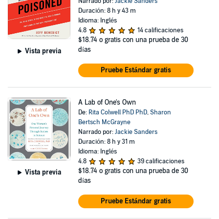
Narrado por:
Jackie Sanders
Duración: 8 h y 43 m
Idioma: Inglés
4.8
14 calificaciones
$18.74
o gratis con una prueba de 30
días
Vista previa
Pruebe Estándar gratis
A Lab of One's Own
De:
Rita Colwell PhD PhD
,
Sharon
Bertsch McGrayne
Narrado por:
Jackie Sanders
Duración: 8 h y 31 m
Idioma: Inglés
4.8
39 calificaciones
$18.74
o gratis con una prueba de 30
Vista previa
días
Pruebe Estándar gratis