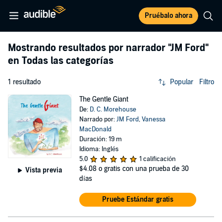
Pruébalo ahora
Mostrando resultados por narrador
"JM Ford"
en Todas las categorías
1 resultado
Popular
Filtro
The Gentle Giant
De:
D. C. Morehouse
Narrado por:
JM Ford
,
Vanessa
MacDonald
Duración: 19 m
Idioma: Inglés
5.0
1 calificación
$4.08
o gratis con una prueba de 30
Vista previa
días
Pruebe Estándar gratis