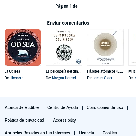
Página 1 de 1
Enviar comentarios
La Odisea
La psicología del dinero
Hábitos atómicos (Español neutro)
Mi p
De:
Homero
De:
Morgan Housel
, y otros
De:
James Clear
De:
Acerca de Audible
Centro de Ayuda
Condiciones de uso
Política de privacidad
Accessibility
Anuncios Basados en tus Intereses
Licencia
Cookies