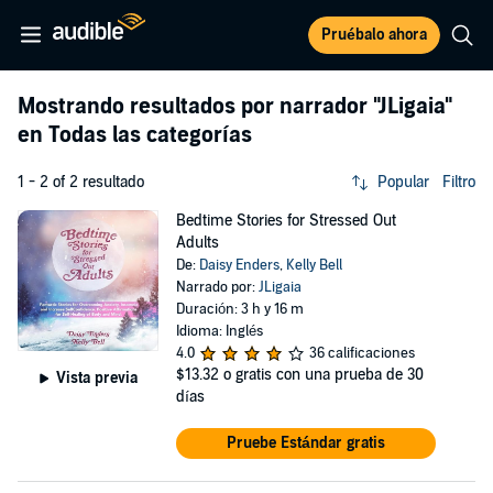
Pruébalo ahora
Mostrando resultados por narrador
"JLigaia"
en Todas las categorías
1 - 2 of 2 resultado
Popular
Filtro
Bedtime Stories for Stressed Out
Adults
De:
Daisy Enders
,
Kelly Bell
Narrado por:
JLigaia
Duración: 3 h y 16 m
Idioma: Inglés
4.0
36 calificaciones
$13.32
o gratis con una prueba de 30
Vista previa
días
Pruebe Estándar gratis