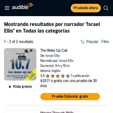
Pruébalo ahora
Mostrando resultados por narrador
"Israel
Ellis"
en Todas las categorías
1 - 2 of 2 resultado
Popular
Filtro
The Wake Up Call
De:
Israel Ellis
Narrado por:
Israel Ellis
Duración: 9 h y 16 m
Idioma: Inglés
5.0
1 calificación
$20.11
o gratis con una prueba de 30
días
Vista previa
Pruebe Estándar gratis