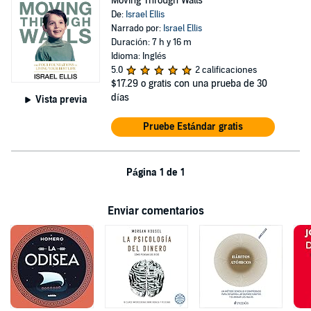
Moving Through Walls
De:
Israel Ellis
Narrado por:
Israel Ellis
Duración: 7 h y 16 m
Idioma: Inglés
5.0
2 calificaciones
$17.29
o gratis con una prueba de 30
días
Vista previa
Pruebe Estándar gratis
Página 1 de 1
Enviar comentarios