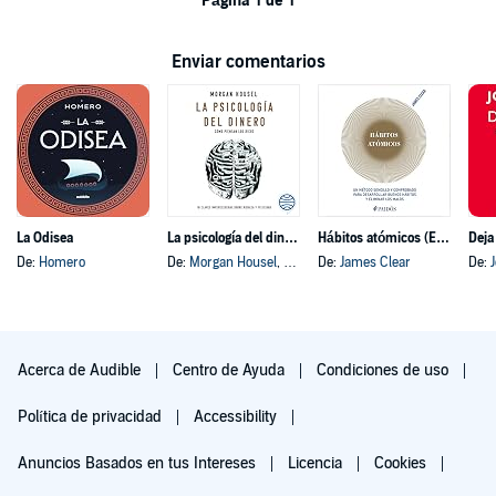
Página 1 de 1
Enviar comentarios
La Odisea
La psicología del dinero
Hábitos atómicos (Español neutro)
Deja
De:
Homero
De:
Morgan Housel
, y otros
De:
James Clear
De:
Acerca de Audible
Centro de Ayuda
Condiciones de uso
Política de privacidad
Accessibility
Anuncios Basados en tus Intereses
Licencia
Cookies