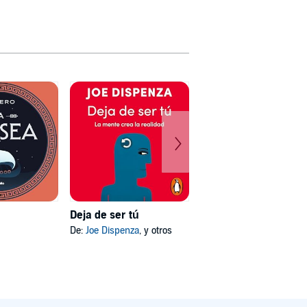
Deja de ser tú
Mi psicóloga me dijo
De:
Joe Dispenza
, y otros
De:
Katherine Hoyer
, y otros