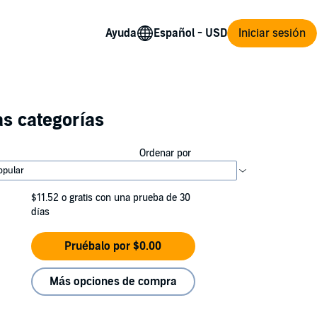
Ayuda
Iniciar sesión
as categorías
Ordenar por
$11.52
o gratis con una prueba de 30
días
Pruébalo por $0.00
Más opciones de compra