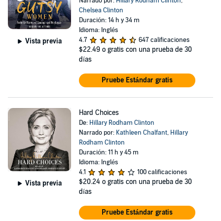
Narrado por:
Hillary Rodham Clinton
,
Chelsea Clinton
Duración: 14 h y 34 m
Idioma: Inglés
4.7
647 calificaciones
Vista previa
$22.49
o gratis con una prueba de 30
días
Pruebe Estándar gratis
Hard Choices
De:
Hillary Rodham Clinton
Narrado por:
Kathleen Chalfant
,
Hillary
Rodham Clinton
Duración: 11 h y 45 m
Idioma: Inglés
4.1
100 calificaciones
$20.24
o gratis con una prueba de 30
Vista previa
días
Pruebe Estándar gratis