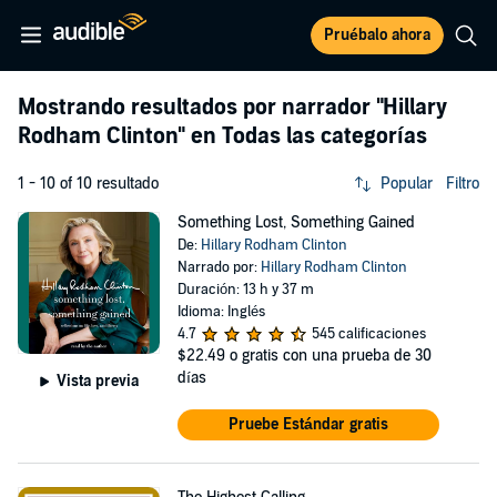
Pruébalo ahora
Mostrando resultados por narrador
"Hillary
Rodham Clinton"
en Todas las categorías
1 - 10 of 10 resultado
Popular
Filtro
Something Lost, Something Gained
De:
Hillary Rodham Clinton
Narrado por:
Hillary Rodham Clinton
Duración: 13 h y 37 m
Idioma: Inglés
4.7
545 calificaciones
$22.49
o gratis con una prueba de 30
días
Vista previa
Pruebe Estándar gratis