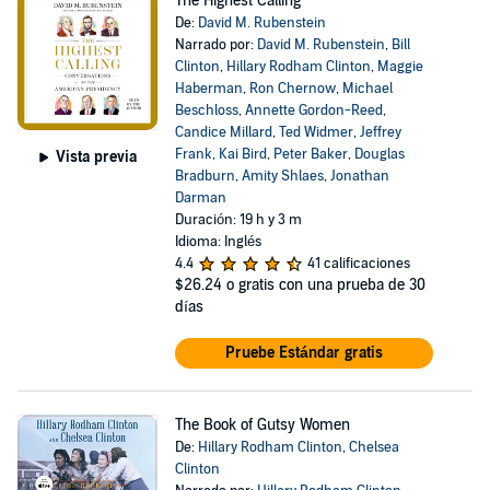
The Highest Calling
De:
David M. Rubenstein
Narrado por:
David M. Rubenstein
,
Bill
Clinton
,
Hillary Rodham Clinton
,
Maggie
Haberman
,
Ron Chernow
,
Michael
Beschloss
,
Annette Gordon-Reed
,
Candice Millard
,
Ted Widmer
,
Jeffrey
Frank
,
Kai Bird
,
Peter Baker
,
Douglas
Vista previa
Bradburn
,
Amity Shlaes
,
Jonathan
Darman
Duración: 19 h y 3 m
Idioma: Inglés
4.4
41 calificaciones
$26.24
o gratis con una prueba de 30
días
Pruebe Estándar gratis
The Book of Gutsy Women
De:
Hillary Rodham Clinton
,
Chelsea
Clinton