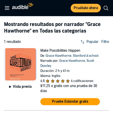
Pruébalo ahora
Mostrando resultados por narrador
"Grace
Hawthorne"
en Todas las categorías
1 resultado
Popular
Filtro
Make Possibilities Happen
De:
Grace Hawthorne
,
Stanford d.school
Narrado por:
Grace Hawthorne
,
Scott
Doorley
Duración: 2 h y 41 m
Idioma: Inglés
4.8
4 calificaciones
$11.25
o gratis con una prueba de 30
Vista previa
días
Pruebe Estándar gratis