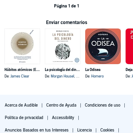
Página 1 de 1
Enviar comentarios
Hábitos atómicos (Español neutro)
La psicología del dinero
La Odisea
Deja
De:
James Clear
De:
Morgan Housel
, y otros
De:
Homero
De:
Acerca de Audible
Centro de Ayuda
Condiciones de uso
Política de privacidad
Accessibility
Anuncios Basados en tus Intereses
Licencia
Cookies