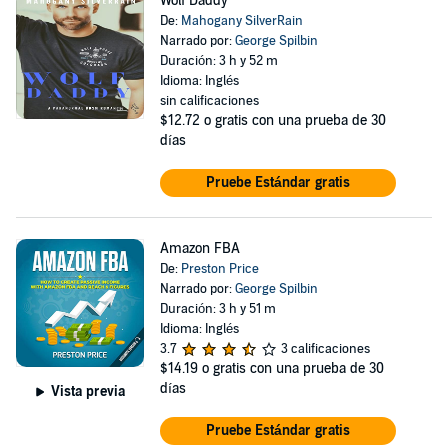
Wolf Daddy
De:
Mahogany SilverRain
Narrado por:
George Spilbin
Duración: 3 h y 52 m
Idioma: Inglés
sin calificaciones
$12.72
o gratis con una prueba de 30
días
Pruebe Estándar gratis
Amazon FBA
De:
Preston Price
Narrado por:
George Spilbin
Duración: 3 h y 51 m
Idioma: Inglés
3.7
3 calificaciones
$14.19
o gratis con una prueba de 30
días
Vista previa
Pruebe Estándar gratis