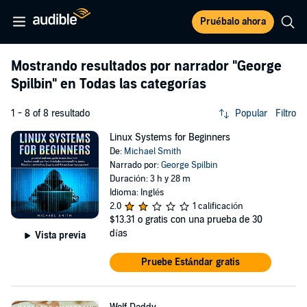
Pruébalo ahora
Mostrando resultados por narrador
"George
Spilbin"
en Todas las categorías
1 - 8 of 8 resultado
Popular
Filtro
Linux Systems for Beginners
De:
Michael Smith
Narrado por:
George Spilbin
Duración: 3 h y 28 m
Idioma: Inglés
2.0
1 calificación
$13.31
o gratis con una prueba de 30
días
Vista previa
Pruebe Estándar gratis