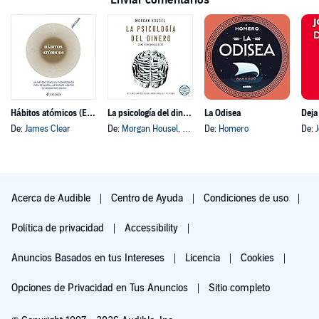
Enviar comentarios
Hábitos atómicos (Español neutro)
La psicología del dinero
La Odisea
Deja
De:
James Clear
De:
Morgan Housel
, y otros
De:
Homero
De:
Acerca de Audible
Centro de Ayuda
Condiciones de uso
Política de privacidad
Accessibility
Anuncios Basados en tus Intereses
Licencia
Cookies
Opciones de Privacidad en Tus Anuncios
Sitio completo