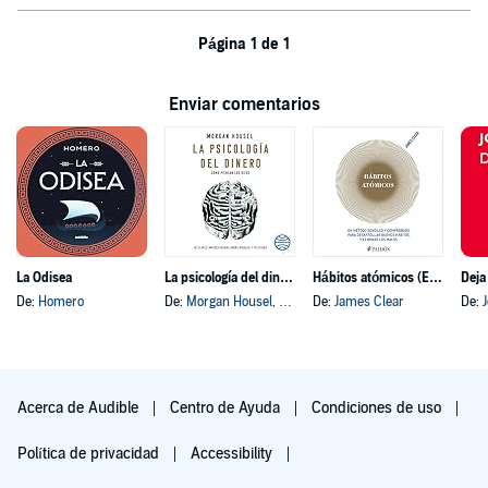
Página 1 de 1
Enviar comentarios
La Odisea
La psicología del dinero
Hábitos atómicos (Español neutro)
Deja
De:
Homero
De:
Morgan Housel
, y otros
De:
James Clear
De:
Acerca de Audible
Centro de Ayuda
Condiciones de uso
Política de privacidad
Accessibility