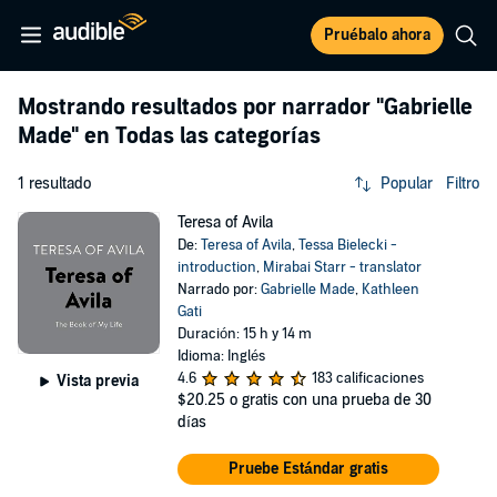
Pruébalo ahora
Mostrando resultados por narrador
"Gabrielle
Made"
en Todas las categorías
1 resultado
Popular
Filtro
Teresa of Avila
De:
Teresa of Avila
,
Tessa Bielecki -
introduction
,
Mirabai Starr - translator
Narrado por:
Gabrielle Made
,
Kathleen
Gati
Duración: 15 h y 14 m
Idioma: Inglés
4.6
183 calificaciones
Vista previa
$20.25
o gratis con una prueba de 30
días
Pruebe Estándar gratis