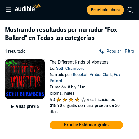
Pruébalo ahora
Mostrando resultados por narrador
"Fox
Ballard"
en Todas las categorías
1 resultado
Popular
Filtro
The Different Kinds of Monsters
De:
Seth Chambers
Narrado por:
Rebekah Amber Clark
,
Fox
Ballard
Duración: 8 h y 21 m
Idioma: Inglés
4.3
4 calificaciones
$18.70
o gratis con una prueba de 30
Vista previa
días
Pruebe Estándar gratis