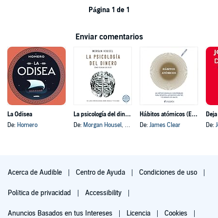
Página 1 de 1
Enviar comentarios
La Odisea
La psicología del dinero
Hábitos atómicos (Español neutro)
Deja
De:
Homero
De:
Morgan Housel
, y otros
De:
James Clear
De:
Acerca de Audible
Centro de Ayuda
Condiciones de uso
Política de privacidad
Accessibility
Anuncios Basados en tus Intereses
Licencia
Cookies