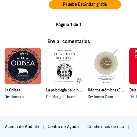
Pruebe Estándar gratis
Página 1 de 1
Enviar comentarios
La Odisea
La psicología del dinero
Hábitos atómicos (Español neutro)
Deja
De:
Homero
De:
Morgan Housel
, y otros
De:
James Clear
De:
Acerca de Audible
Centro de Ayuda
Condiciones de uso