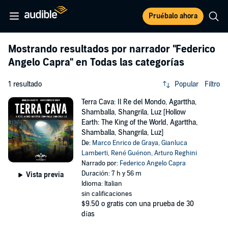
Pruébalo ahora
Mostrando resultados por narrador
"Federico
Angelo Capra"
en Todas las categorías
1 resultado
Popular
Filtro
Terra Cava: Il Re del Mondo, Agarttha,
Shamballa, Shangrila, Luz [Hollow
Earth: The King of the World, Agarttha,
Shamballa, Shangrila, Luz]
De:
Marco Enrico de Graya
,
Gianluca
Lamberti
,
René Guénon
,
Arturo Reghini
Narrado por:
Federico Angelo Capra
Duración: 7 h y 56 m
Vista previa
Idioma: Italian
sin calificaciones
$9.50
o gratis con una prueba de 30
días