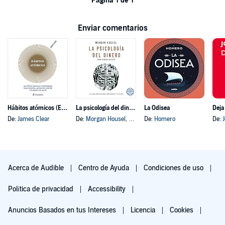
Página 1 de 1
Enviar comentarios
Hábitos atómicos (Español neutro)
La psicología del dinero
La Odisea
Deja
De:
James Clear
De:
Morgan Housel
, y otros
De:
Homero
De:
Acerca de Audible
Centro de Ayuda
Condiciones de uso
Política de privacidad
Accessibility
Anuncios Basados en tus Intereses
Licencia
Cookies