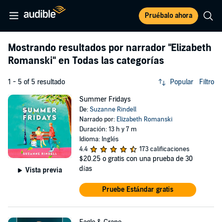
Pruébalo ahora
Mostrando resultados por narrador
"Elizabeth
Romanski"
en Todas las categorías
1 - 5 of 5 resultado
Popular
Filtro
Summer Fridays
De:
Suzanne Rindell
Narrado por:
Elizabeth Romanski
Duración: 13 h y 7 m
Idioma: Inglés
4.4
173 calificaciones
$20.25
o gratis con una prueba de 30
días
Vista previa
Pruebe Estándar gratis