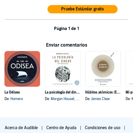
Pruebe Estándar gratis
Página 1 de 1
Enviar comentarios
La Odisea
La psicología del dinero
Hábitos atómicos (Español neutro)
Mi p
De:
Homero
De:
Morgan Housel
, y otros
De:
James Clear
De:
Acerca de Audible
Centro de Ayuda
Condiciones de uso