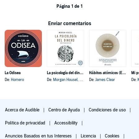
Página 1 de 1
Enviar comentarios
La Odisea
La psicología del dinero
Hábitos atómicos (Español neutro)
Mi p
De:
Homero
De:
Morgan Housel
, y otros
De:
James Clear
De:
Acerca de Audible
Centro de Ayuda
Condiciones de uso
Política de privacidad
Accessibility
Anuncios Basados en tus Intereses
Licencia
Cookies