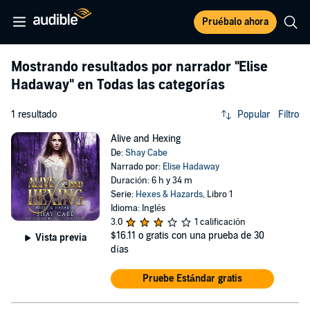
Pruébalo ahora
Mostrando resultados por narrador
"Elise
Hadaway"
en Todas las categorías
1 resultado
Popular
Filtro
Alive and Hexing
De:
Shay Cabe
Narrado por:
Elise Hadaway
Duración: 6 h y 34 m
Serie:
Hexes & Hazards
, Libro 1
Idioma: Inglés
3.0
1 calificación
$16.11
o gratis con una prueba de 30
Vista previa
días
Pruebe Estándar gratis