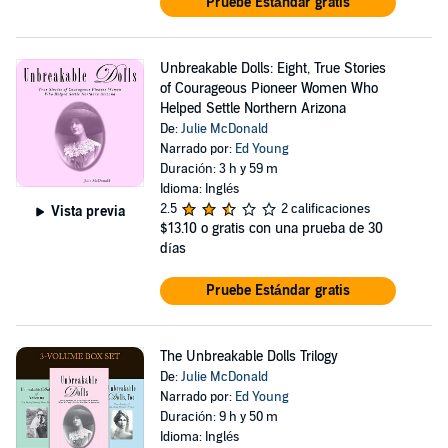
Pruebe Estándar gratis
Unbreakable Dolls: Eight, True Stories
of Courageous Pioneer Women Who
Helped Settle Northern Arizona
De:
Julie McDonald
Narrado por:
Ed Young
Duración: 3 h y 59 m
Idioma: Inglés
2.5
2 calificaciones
Vista previa
$13.10
o gratis con una prueba de 30
días
Pruebe Estándar gratis
The Unbreakable Dolls Trilogy
De:
Julie McDonald
Narrado por:
Ed Young
Duración: 9 h y 50 m
Idioma: Inglés