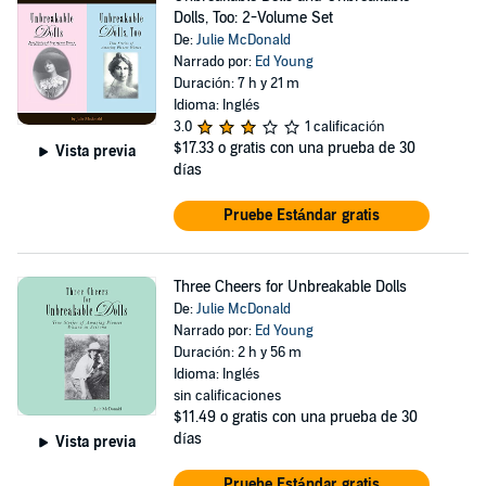
Dolls, Too: 2-Volume Set
De:
Julie McDonald
Narrado por:
Ed Young
Duración: 7 h y 21 m
Idioma: Inglés
3.0
1 calificación
$17.33
o gratis con una prueba de 30
Vista previa
días
Pruebe Estándar gratis
Three Cheers for Unbreakable Dolls
De:
Julie McDonald
Narrado por:
Ed Young
Duración: 2 h y 56 m
Idioma: Inglés
sin calificaciones
$11.49
o gratis con una prueba de 30
días
Vista previa
Pruebe Estándar gratis