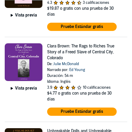
4.3
3 calificaciones
$19.87
o gratis con una prueba de 30
días
Vista previa
Pruebe Estándar gratis
Clara Brown: The Rags to Riches True
Story of a Freed Slave of Central City,
Colorado
De:
Julie McDonald
Narrado por:
Ed Young
Duración: 54 m
Idioma: Inglés
3.9
10 calificaciones
Vista previa
$4.77
o gratis con una prueba de 30
días
Pruebe Estándar gratis
Unbreakable Dolls and Unbreakable