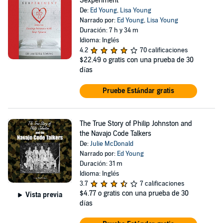
Sexperiment
De:
Ed Young
,
Lisa Young
Narrado por:
Ed Young
,
Lisa Young
Duración: 7 h y 34 m
Idioma: Inglés
4.2
70 calificaciones
$22.49
o gratis con una prueba de 30
días
Pruebe Estándar gratis
The True Story of Philip Johnston and
the Navajo Code Talkers
De:
Julie McDonald
Narrado por:
Ed Young
Duración: 31 m
Idioma: Inglés
3.7
7 calificaciones
$4.77
o gratis con una prueba de 30
Vista previa
días