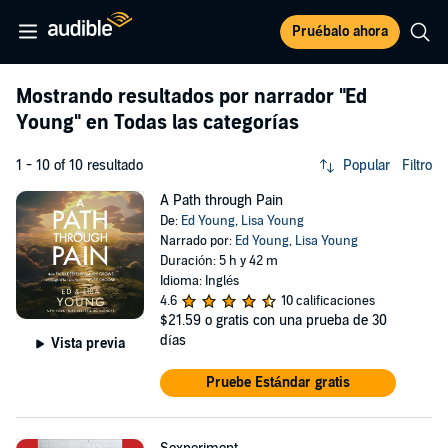
Pruébalo ahora
Mostrando resultados por narrador
"Ed
Young"
en Todas las categorías
1 - 10 of 10 resultado
Popular
Filtro
A Path through Pain
De:
Ed Young
,
Lisa Young
Narrado por:
Ed Young
,
Lisa Young
Duración: 5 h y 42 m
Idioma: Inglés
4.6
10 calificaciones
$21.59
o gratis con una prueba de 30
días
Vista previa
Pruebe Estándar gratis