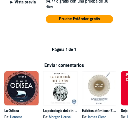
$4.77
o gratis con una prueba de 30
Vista previa
días
Pruebe Estándar gratis
Página 1 de 1
Enviar comentarios
La Odisea
La psicología del dinero
Hábitos atómicos (Español neutro)
Deja
De:
Homero
De:
Morgan Housel
, y otros
De:
James Clear
De: