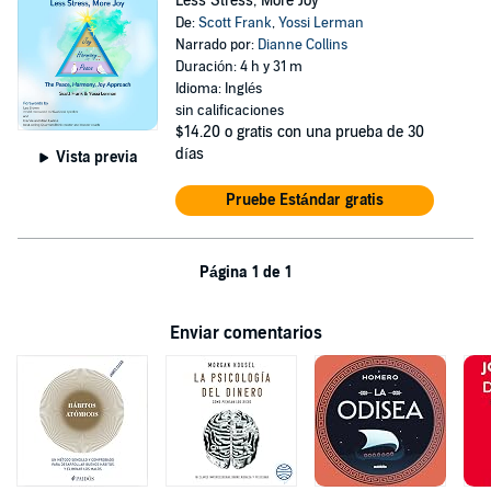
Less Stress, More Joy
De:
Scott Frank
,
Yossi Lerman
Narrado por:
Dianne Collins
Duración: 4 h y 31 m
Idioma: Inglés
sin calificaciones
$14.20
o gratis con una prueba de 30
días
Vista previa
Pruebe Estándar gratis
Página 1 de 1
Enviar comentarios