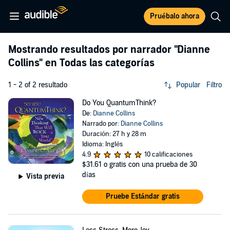
Pruébalo ahora
Mostrando resultados por narrador
"Dianne
Collins"
en Todas las categorías
1 - 2 of 2 resultado
Popular
Filtro
Do You QuantumThink?
De:
Dianne Collins
Narrado por:
Dianne Collins
Duración: 27 h y 28 m
Idioma: Inglés
4.9
10 calificaciones
$31.61
o gratis con una prueba de 30
días
Vista previa
Pruebe Estándar gratis