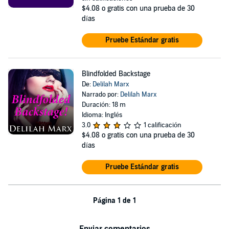
$4.08
o gratis con una prueba de 30
días
Pruebe Estándar gratis
Blindfolded Backstage
De:
Delilah Marx
Narrado por:
Delilah Marx
Duración: 18 m
Idioma: Inglés
3.0
1 calificación
$4.08
o gratis con una prueba de 30
días
Pruebe Estándar gratis
Página 1 de 1