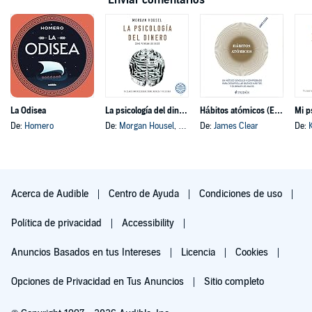
Enviar comentarios
La Odisea
La psicología del dinero
Hábitos atómicos (Español neutro)
Mi p
De:
Homero
De:
Morgan Housel
, y otros
De:
James Clear
De:
Acerca de Audible
Centro de Ayuda
Condiciones de uso
Política de privacidad
Accessibility
Anuncios Basados en tus Intereses
Licencia
Cookies
Opciones de Privacidad en Tus Anuncios
Sitio completo