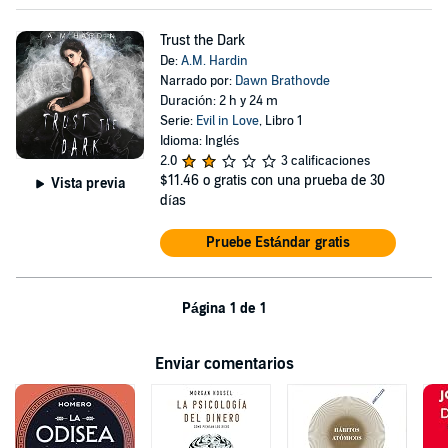
Trust the Dark
De:
A.M. Hardin
Narrado por:
Dawn Brathovde
Duración: 2 h y 24 m
Serie:
Evil in Love
, Libro 1
Idioma: Inglés
2.0
3 calificaciones
$11.46
o gratis con una prueba de 30
Vista previa
días
Pruebe Estándar gratis
Página 1 de 1
Enviar comentarios