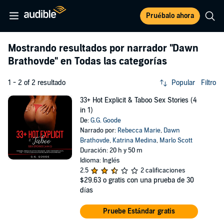
Pruébalo ahora
Mostrando resultados por narrador
"Dawn
Brathovde"
en Todas las categorías
1 - 2 of 2 resultado
Popular
Filtro
33+ Hot Explicit & Taboo Sex Stories (4
in 1)
De:
G.G. Goode
Narrado por:
Rebecca Marie
,
Dawn
Brathovde
,
Katrina Medina
,
Marlo Scott
Duración: 20 h y 50 m
Idioma: Inglés
2.5
2 calificaciones
$29.63
o gratis con una prueba de 30
días
Pruebe Estándar gratis