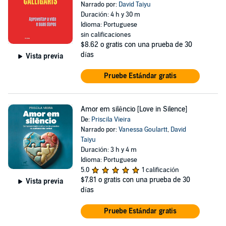
Narrado por:
David Taiyu
Duración: 4 h y 30 m
Idioma: Portuguese
sin calificaciones
$8.62
o gratis con una prueba de 30
días
Vista previa
Pruebe Estándar gratis
Amor em silêncio [Love in Silence]
De:
Priscila Vieira
Narrado por:
Vanessa Goulartt
,
David
Taiyu
Duración: 3 h y 4 m
Idioma: Portuguese
5.0
1 calificación
$7.81
o gratis con una prueba de 30
Vista previa
días
Pruebe Estándar gratis