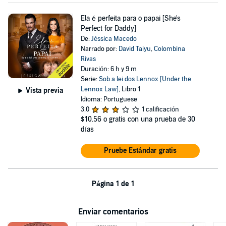
Ela é perfeita para o papai [She's
Perfect for Daddy]
De:
Jéssica Macedo
Narrado por:
David Taiyu
,
Colombina
Rivas
Duración: 6 h y 9 m
Serie:
Sob a lei dos Lennox [Under the
Lennox Law]
, Libro 1
Vista previa
Idioma: Portuguese
3.0
1 calificación
$10.56
o gratis con una prueba de 30
días
Pruebe Estándar gratis
Página 1 de 1
Enviar comentarios