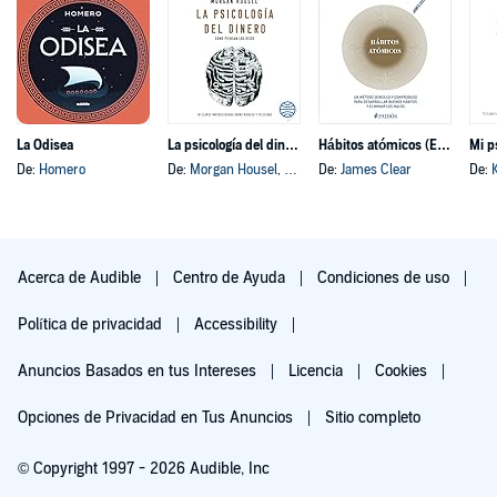
La Odisea
La psicología del dinero
Hábitos atómicos (Español neutro)
Mi p
De:
Homero
De:
Morgan Housel
, y otros
De:
James Clear
De:
Acerca de Audible
Centro de Ayuda
Condiciones de uso
Política de privacidad
Accessibility
Anuncios Basados en tus Intereses
Licencia
Cookies
Opciones de Privacidad en Tus Anuncios
Sitio completo
© Copyright 1997 - 2026 Audible, Inc