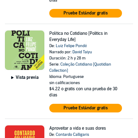
días
Pruebe Estándar gratis
Política no Cotidiano [Politics in
Everyday Life]
De:
Luiz Felipe Pondé
Narrado por:
David Taiyu
Duración: 2 h y 28 m
Serie:
Coleção Cotidiano [Quotidian
Collection]
Idioma: Portuguese
Vista previa
sin calificaciones
$4.22
o gratis con una prueba de 30
días
Pruebe Estándar gratis
Aproveitar a vida e suas dores
De:
Contardo Calligaris