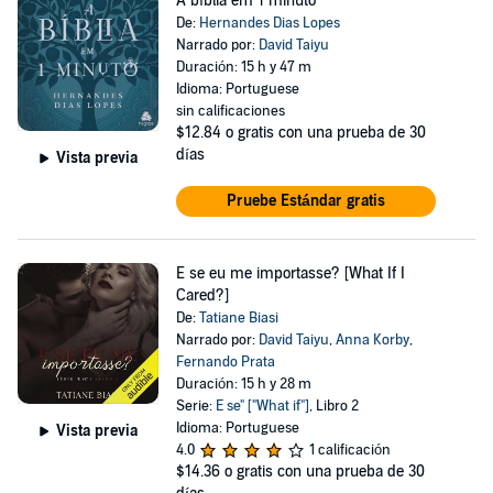
A bíblia em 1 minuto
De:
Hernandes Dias Lopes
Narrado por:
David Taiyu
Duración: 15 h y 47 m
Idioma: Portuguese
sin calificaciones
$12.84
o gratis con una prueba de 30
días
Vista previa
Pruebe Estándar gratis
E se eu me importasse? [What If I
Cared?]
De:
Tatiane Biasi
Narrado por:
David Taiyu
,
Anna Korby
,
Fernando Prata
Duración: 15 h y 28 m
Serie:
E se" ["What if"]
, Libro 2
Idioma: Portuguese
Vista previa
4.0
1 calificación
$14.36
o gratis con una prueba de 30