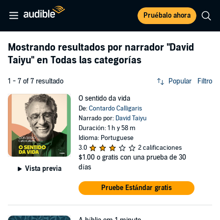
Pruébalo ahora
Mostrando resultados por narrador
"David
Taiyu"
en Todas las categorías
1 - 7 of 7 resultado
Popular
Filtro
O sentido da vida
De:
Contardo Calligaris
Narrado por:
David Taiyu
Duración: 1 h y 58 m
Idioma: Portuguese
3.0
2 calificaciones
$1.00
o gratis con una prueba de 30
días
Vista previa
Pruebe Estándar gratis