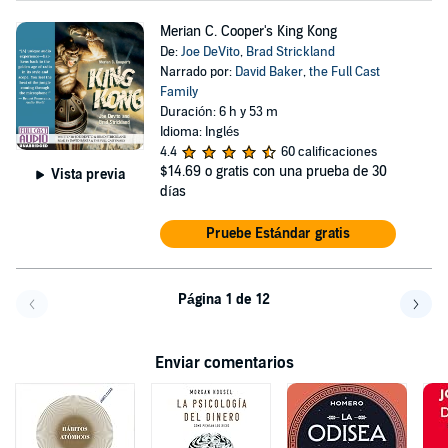
Merian C. Cooper's King Kong
De:
Joe DeVito
,
Brad Strickland
Narrado por:
David Baker
,
the Full Cast
Family
Duración: 6 h y 53 m
Idioma: Inglés
4.4
60 calificaciones
$14.69
o gratis con una prueba de 30
Vista previa
días
Pruebe Estándar gratis
Página 1 de 12
Volver a la página anterior
Avanz
Enviar comentarios