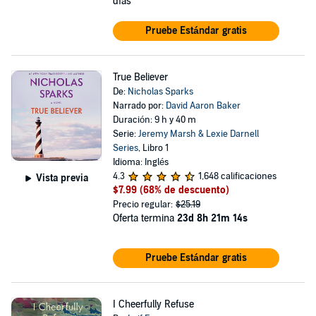
días
Pruebe Estándar gratis
True Believer
De:
Nicholas Sparks
Narrado por:
David Aaron Baker
Duración: 9 h y 40 m
Serie:
Jeremy Marsh & Lexie Darnell
Series
, Libro 1
Idioma: Inglés
4.3
1,648 calificaciones
Vista previa
$7.99
(68% de descuento)
Precio regular:
$25.19
Oferta termina
23d 8h 21m 13s
Pruebe Estándar gratis
I Cheerfully Refuse