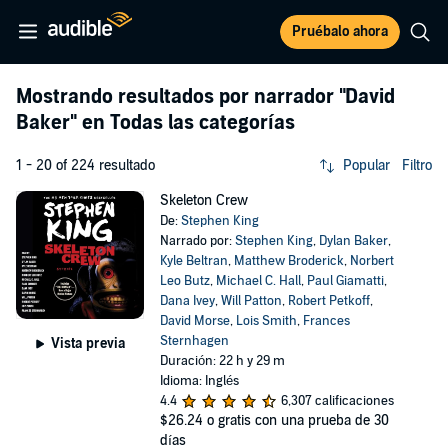
Pruébalo ahora
Mostrando resultados por narrador
"David
Baker"
en Todas las categorías
1 - 20 of 224 resultado
Popular
Filtro
Skeleton Crew
De:
Stephen King
Narrado por:
Stephen King
,
Dylan Baker
,
Kyle Beltran
,
Matthew Broderick
,
Norbert
Leo Butz
,
Michael C. Hall
,
Paul Giamatti
,
Dana Ivey
,
Will Patton
,
Robert Petkoff
,
David Morse
,
Lois Smith
,
Frances
Sternhagen
Vista previa
Duración: 22 h y 29 m
Idioma: Inglés
4.4
6,307 calificaciones
$26.24
o gratis con una prueba de 30
días