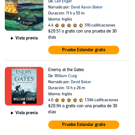
De:
Leif Enger
Narrado por:
David Aaron Baker
Duración: 11 h y 55 m
Idioma: Inglés
4.4
510 calificaciones
$20.51
o gratis con una prueba de 30
días
Vista previa
Pruebe Estándar gratis
Enemy at the Gates
De:
William Craig
Narrado por:
David Baker
Duración: 13 h y 26 m
Idioma: Inglés
4.6
1,594 calificaciones
$20.94
o gratis con una prueba de 30
días
Vista previa
Pruebe Estándar gratis