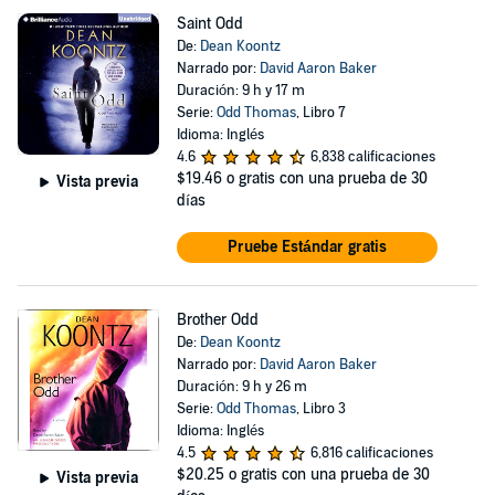
Saint Odd
De:
Dean Koontz
Narrado por:
David Aaron Baker
Duración: 9 h y 17 m
Serie:
Odd Thomas
, Libro 7
Idioma: Inglés
4.6
6,838 calificaciones
$19.46
o gratis con una prueba de 30
Vista previa
días
Pruebe Estándar gratis
Brother Odd
De:
Dean Koontz
Narrado por:
David Aaron Baker
Duración: 9 h y 26 m
Serie:
Odd Thomas
, Libro 3
Idioma: Inglés
4.5
6,816 calificaciones
$20.25
o gratis con una prueba de 30
Vista previa