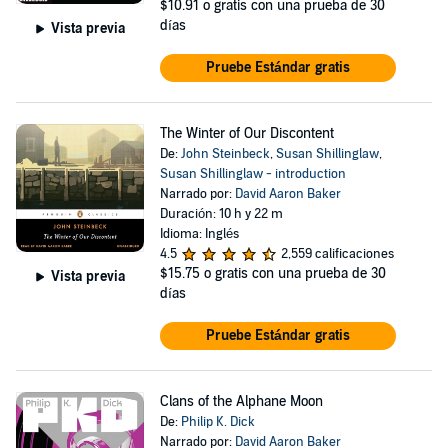
$10.91
o gratis con una prueba de 30
días
Vista previa
Pruebe Estándar gratis
The Winter of Our Discontent
De:
John Steinbeck
,
Susan Shillinglaw
,
Susan Shillinglaw - introduction
Narrado por:
David Aaron Baker
Duración: 10 h y 22 m
Idioma: Inglés
4.5
2,559 calificaciones
$15.75
o gratis con una prueba de 30
Vista previa
días
Pruebe Estándar gratis
Clans of the Alphane Moon
De:
Philip K. Dick
Narrado por:
David Aaron Baker