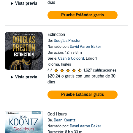
días
Vista previa
Pruebe Estándar gratis
Extinction
De:
Douglas Preston
Narrado por:
David Aaron Baker
Duración: 12 h y 8 m
Serie:
Cash & Colcord
, Libro 1
Idioma: Inglés
4.4
1,627 calificaciones
$20.24
o gratis con una prueba de 30
Vista previa
días
Pruebe Estándar gratis
Odd Hours
De:
Dean Koontz
Narrado por:
David Aaron Baker
Duración: 8 h y 33 m