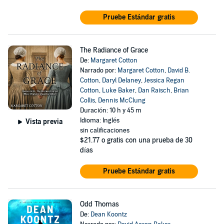
Pruebe Estándar gratis
The Radiance of Grace
De:
Margaret Cotton
Narrado por:
Margaret Cotton
,
David B.
Cotton
,
Daryl Delaney
,
Jessica Regan
Cotton
,
Luke Baker
,
Dan Raisch
,
Brian
Collis
,
Dennis McClung
Duración: 10 h y 45 m
Idioma: Inglés
Vista previa
sin calificaciones
$21.77
o gratis con una prueba de 30
días
Pruebe Estándar gratis
Odd Thomas
De:
Dean Koontz