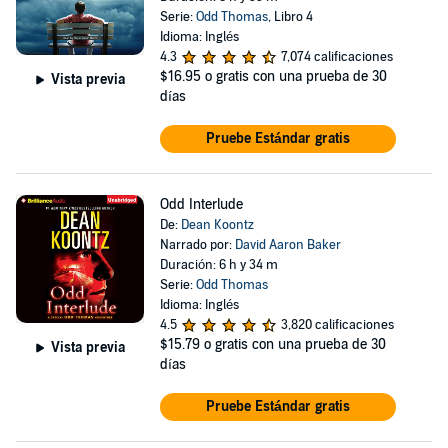
Serie:
Odd Thomas
, Libro 4
Idioma: Inglés
4.3
7,074 calificaciones
$16.95
o gratis con una prueba de 30
Vista previa
días
Pruebe Estándar gratis
Odd Interlude
De:
Dean Koontz
Narrado por:
David Aaron Baker
Duración: 6 h y 34 m
Serie:
Odd Thomas
Idioma: Inglés
4.5
3,820 calificaciones
$15.79
o gratis con una prueba de 30
Vista previa
días
Pruebe Estándar gratis