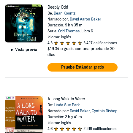
Deeply Odd
De:
Dean Koontz
Narrado por:
David Aaron Baker
Duración: 9 h y 35 m
Serie:
Odd Thomas
, Libro 6
Idioma: Inglés
4.5
5,427 calificaciones
$19.34
o gratis con una prueba de 30
Vista previa
días
Pruebe Estándar gratis
A Long Walk to Water
De:
Linda Sue Park
Narrado por:
David Baker
,
Cynthia Bishop
Duración: 2 h y 41 m
Idioma: Inglés
4.6
2,519 calificaciones