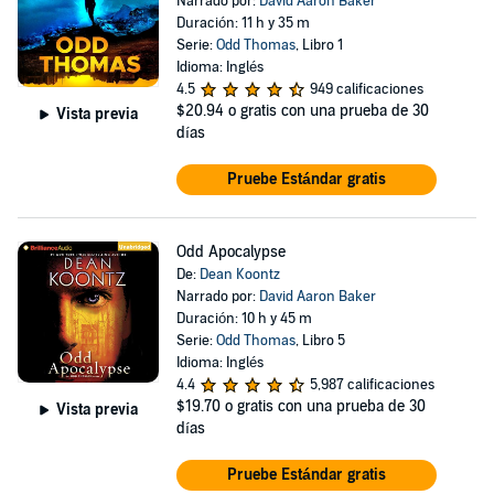
Narrado por:
David Aaron Baker
Duración: 11 h y 35 m
Serie:
Odd Thomas
, Libro 1
Idioma: Inglés
4.5
949 calificaciones
$20.94
o gratis con una prueba de 30
Vista previa
días
Pruebe Estándar gratis
Odd Apocalypse
De:
Dean Koontz
Narrado por:
David Aaron Baker
Duración: 10 h y 45 m
Serie:
Odd Thomas
, Libro 5
Idioma: Inglés
4.4
5,987 calificaciones
$19.70
o gratis con una prueba de 30
Vista previa
días
Pruebe Estándar gratis