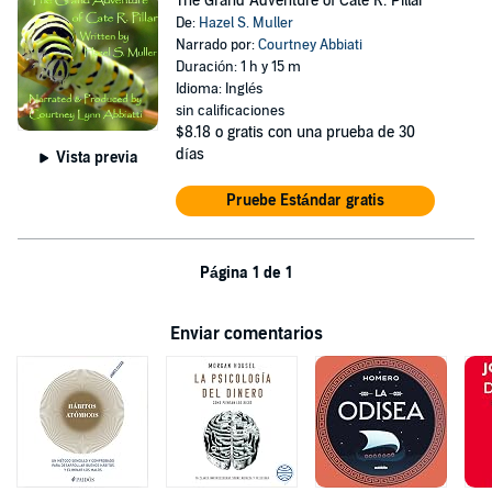
The Grand Adventure of Cate R. Pillar
De:
Hazel S. Muller
Narrado por:
Courtney Abbiati
Duración: 1 h y 15 m
Idioma: Inglés
sin calificaciones
$8.18
o gratis con una prueba de 30
días
Vista previa
Pruebe Estándar gratis
Página 1 de 1
Enviar comentarios