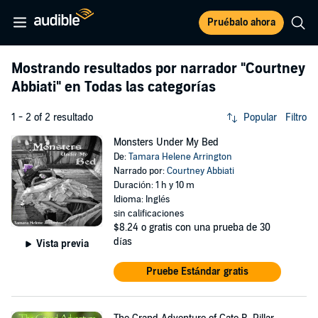
Pruébalo ahora
Mostrando resultados por narrador
"Courtney
Abbiati"
en Todas las categorías
1 - 2 of 2 resultado
Popular
Filtro
Monsters Under My Bed
De:
Tamara Helene Arrington
Narrado por:
Courtney Abbiati
Duración: 1 h y 10 m
Idioma: Inglés
sin calificaciones
$8.24
o gratis con una prueba de 30
días
Vista previa
Pruebe Estándar gratis