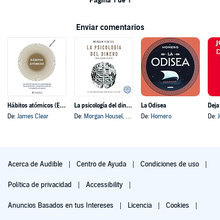
Página 1 de 1
Enviar comentarios
Hábitos atómicos (Español neutro)
La psicología del dinero
La Odisea
Deja
De:
James Clear
De:
Morgan Housel
, y otros
De:
Homero
De:
Acerca de Audible
Centro de Ayuda
Condiciones de uso
Política de privacidad
Accessibility
Anuncios Basados en tus Intereses
Licencia
Cookies