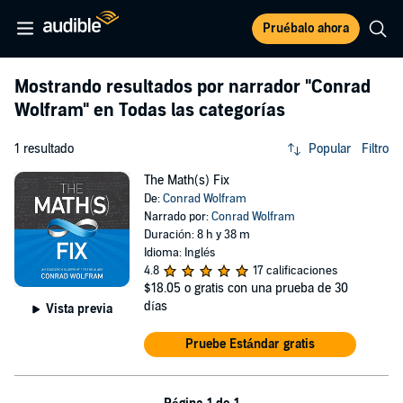
Pruébalo ahora
Mostrando resultados por narrador
"Conrad
Wolfram"
en Todas las categorías
1 resultado
Popular
Filtro
The Math(s) Fix
De:
Conrad Wolfram
Narrado por:
Conrad Wolfram
Duración: 8 h y 38 m
Idioma: Inglés
4.8
17 calificaciones
$18.05
o gratis con una prueba de 30
días
Vista previa
Pruebe Estándar gratis