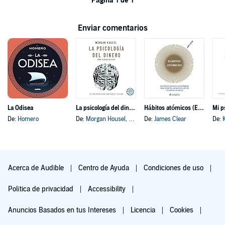
Página 1 de 1
Enviar comentarios
La Odisea
La psicología del dinero
Hábitos atómicos (Español neutro)
Mi p
De:
Homero
De:
Morgan Housel
, y otros
De:
James Clear
De:
Acerca de Audible
Centro de Ayuda
Condiciones de uso
Política de privacidad
Accessibility
Anuncios Basados en tus Intereses
Licencia
Cookies