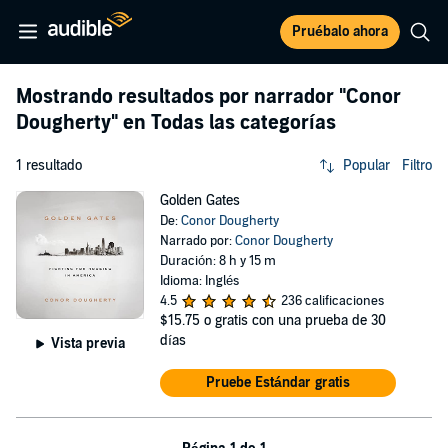
Pruébalo ahora
Mostrando resultados por narrador
"Conor
Dougherty"
en Todas las categorías
1 resultado
Popular
Filtro
Golden Gates
De:
Conor Dougherty
Narrado por:
Conor Dougherty
Duración: 8 h y 15 m
Idioma: Inglés
4.5
236 calificaciones
$15.75
o gratis con una prueba de 30
días
Vista previa
Pruebe Estándar gratis