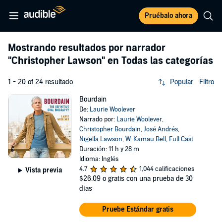
Pruébalo ahora
Mostrando resultados por narrador
"Christopher Lawson"
en Todas las categorías
1 - 20 of 24 resultado
Popular
Filtro
Bourdain
De:
Laurie Woolever
Narrado por:
Laurie Woolever
,
Christopher Bourdain
,
José Andrés
,
Nigella Lawson
,
W. Kamau Bell
,
Full Cast
Duración: 11 h y 28 m
Idioma: Inglés
4.7
1,044 calificaciones
Vista previa
$26.09
o gratis con una prueba de 30
días
Pruebe Estándar gratis