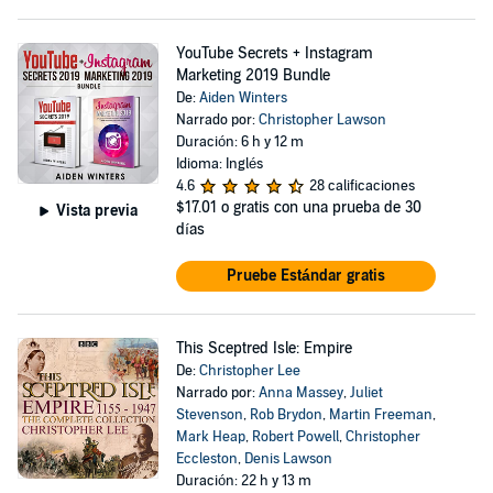
YouTube Secrets + Instagram
Marketing 2019 Bundle
De:
Aiden Winters
Narrado por:
Christopher Lawson
Duración: 6 h y 12 m
Idioma: Inglés
4.6
28 calificaciones
$17.01
o gratis con una prueba de 30
Vista previa
días
Pruebe Estándar gratis
This Sceptred Isle: Empire
De:
Christopher Lee
Narrado por:
Anna Massey
,
Juliet
Stevenson
,
Rob Brydon
,
Martin Freeman
,
Mark Heap
,
Robert Powell
,
Christopher
Eccleston
,
Denis Lawson
Duración: 22 h y 13 m