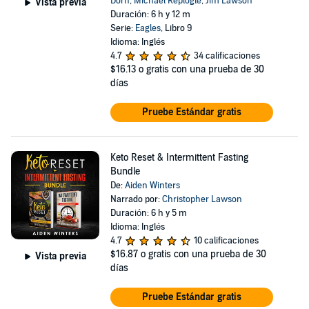
Dorn
,
Michael Replogle
,
Jim Lawson
Vista previa
Duración: 6 h y 12 m
Serie:
Eagles
, Libro 9
Idioma: Inglés
4.7
34 calificaciones
$16.13
o gratis con una prueba de 30
días
Pruebe Estándar gratis
Keto Reset & Intermittent Fasting
Bundle
De:
Aiden Winters
Narrado por:
Christopher Lawson
Duración: 6 h y 5 m
Idioma: Inglés
4.7
10 calificaciones
$16.87
o gratis con una prueba de 30
Vista previa
días
Pruebe Estándar gratis