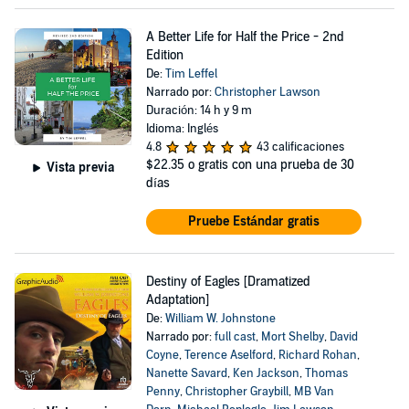
A Better Life for Half the Price - 2nd
Edition
De:
Tim Leffel
Narrado por:
Christopher Lawson
Duración: 14 h y 9 m
Idioma: Inglés
4.8
43 calificaciones
$22.35
o gratis con una prueba de 30
Vista previa
días
Pruebe Estándar gratis
Destiny of Eagles [Dramatized
Adaptation]
De:
William W. Johnstone
Narrado por:
full cast
,
Mort Shelby
,
David
Coyne
,
Terence Aselford
,
Richard Rohan
,
Nanette Savard
,
Ken Jackson
,
Thomas
Penny
,
Christopher Graybill
,
MB Van