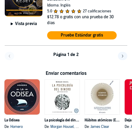
Idioma: Inglés
5.0
27 calificaciones
$12.78
o gratis con una prueba de 30
días
Vista previa
Pruebe Estándar gratis
Página 1 de 2
Volver a la página anterior
Avanz
Enviar comentarios
La Odisea
La psicología del dinero
Hábitos atómicos (Español neutro)
Deja
De:
Homero
De:
Morgan Housel
, y otros
De:
James Clear
De: