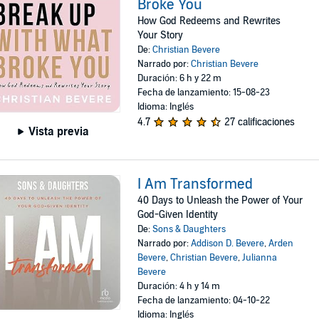
Broke You
How God Redeems and Rewrites
Your Story
De:
Christian Bevere
Narrado por:
Christian Bevere
Duración: 6 h y 22 m
Fecha de lanzamiento: 15-08-23
Idioma: Inglés
4.7
27 calificaciones
Vista previa
I Am Transformed
40 Days to Unleash the Power of Your
God-Given Identity
De:
Sons & Daughters
Narrado por:
Addison D. Bevere
,
Arden
Bevere
,
Christian Bevere
,
Julianna
Bevere
Duración: 4 h y 14 m
Fecha de lanzamiento: 04-10-22
Idioma: Inglés