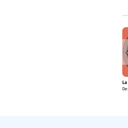
La
De