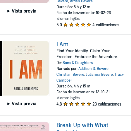
Bevere
,
Arden Bevere
Duración: 8 h y 12 m
Vista previa
Fecha de lanzamiento: 10-02-26
Idioma: Inglés
5.0
4 calificaciones
I Am
Find Your Identity. Claim Your
Freedom. Embrace the Adventure.
De:
Sons & Daughters
Narrado por:
Addison D. Bevere
,
Christian Bevere
,
Julianna Bevere
,
Tracy
Campbell
Duración: 4 h y 15 m
Fecha de lanzamiento: 12-10-21
Idioma: Inglés
Vista previa
4.8
23 calificaciones
Break Up with What