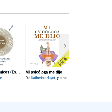
Hábitos atómicos (Español neutro)
Mi psicóloga me dijo
Deja de ser tú
ar
De:
Katherine Hoyer
, y otros
De:
Joe Dispenza
, y otros