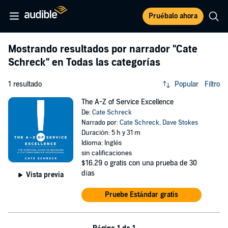
Pruébalo ahora
Mostrando resultados por narrador
"Cate
Schreck"
en Todas las categorías
1 resultado
Popular
Filtro
The A-Z of Service Excellence
De:
Cate Schreck
Narrado por:
Cate Schreck
,
Dave Stokes
Duración: 5 h y 31 m
Idioma: Inglés
sin calificaciones
$16.29
o gratis con una prueba de 30
días
Vista previa
Pruebe Estándar gratis