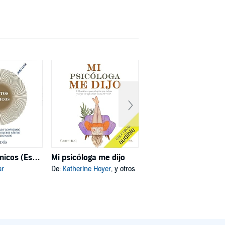
Hábitos atómicos (Español neutro)
Mi psicóloga me dijo
Deja de ser tú
ar
De:
Katherine Hoyer
, y otros
De:
Joe Dispenza
, y otros