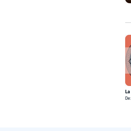
La
De