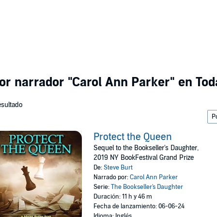
por narrador
"Carol Ann Parker"
en Toda
esultado
Protect the Queen
Sequel to the Bookseller's Daughter,
2019 NY BookFestival Grand Prize
De:
Steve Burt
Narrado por:
Carol Ann Parker
Serie:
The Bookseller's Daughter
Duración: 11 h y 46 m
Fecha de lanzamiento: 06-06-24
Idioma: Inglés