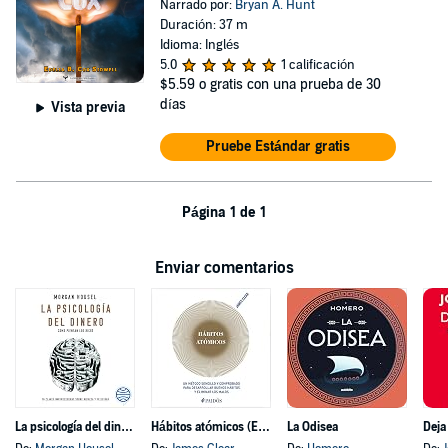
Narrado por:
Bryan A. Hunt
Duración: 37 m
Idioma: Inglés
5.0
1 calificación
$5.59
o gratis con una prueba de 30
días
Vista previa
Pruebe Estándar gratis
Página 1 de 1
Enviar comentarios
La psicología del dinero
Hábitos atómicos (Español neutro)
La Odisea
Deja