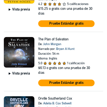
4.2
5 calificaciones
$15.25
o gratis con una prueba de 30
Vista previa
días
Pruebe Estándar gratis
The Plan of Salvation
De:
John Morgan
Narrado por:
Bryan A Hunt
Duración: 54 m
Idioma: Inglés
5.0
1 calificación
$6.13
o gratis con una prueba de 30
días
Vista previa
Pruebe Estándar gratis
Orville Southerland Cox
De:
Adelia B. Cox Sidwell