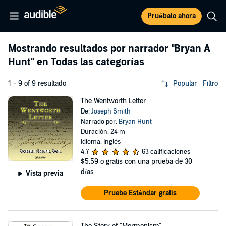
Pruébalo ahora
Mostrando resultados por narrador
"Bryan A
Hunt"
en Todas las categorías
1 - 9 of 9 resultado
Popular
Filtro
The Wentworth Letter
De:
Joseph Smith
Narrado por:
Bryan Hunt
Duración: 24 m
Idioma: Inglés
4.7
63 calificaciones
$5.59
o gratis con una prueba de 30
días
Vista previa
Pruebe Estándar gratis