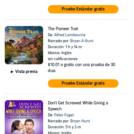
Pruebe Estándar gratis
The Pioneer Trail
De:
Alfred Lambourne
Narrado por:
Bryan A Hunt
Duración: 1 h y 14 m
Idioma: Inglés
sin calificaciones
$10.01
o gratis con una prueba de 30
días
Vista previa
Pruebe Estándar gratis
Don't Get Screwed While Giving a
Speech
De:
Peter Fogel
Narrado por:
Bryan Hunt
Duración: 5 h y 3 m
Idioma: Inglés