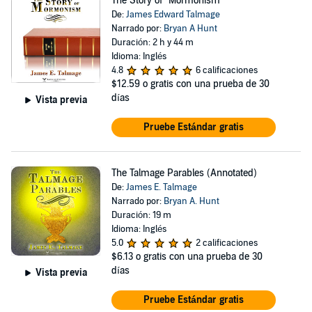
The Story of "Mormonism"
De:
James Edward Talmage
Narrado por:
Bryan A Hunt
Duración: 2 h y 44 m
Idioma: Inglés
4.8
6 calificaciones
$12.59
o gratis con una prueba de 30
días
Vista previa
Pruebe Estándar gratis
The Talmage Parables (Annotated)
De:
James E. Talmage
Narrado por:
Bryan A. Hunt
Duración: 19 m
Idioma: Inglés
5.0
2 calificaciones
$6.13
o gratis con una prueba de 30
días
Vista previa
Pruebe Estándar gratis