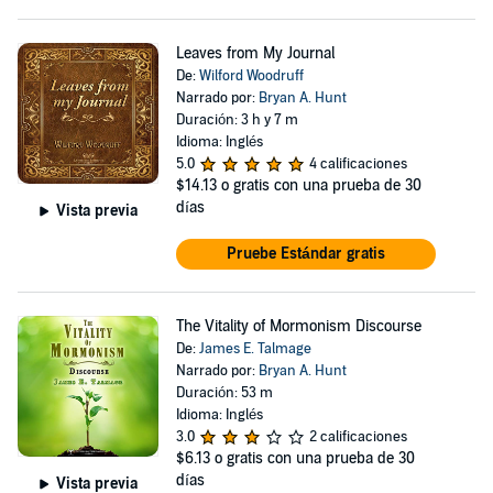
Leaves from My Journal
De:
Wilford Woodruff
Narrado por:
Bryan A. Hunt
Duración: 3 h y 7 m
Idioma: Inglés
5.0
4 calificaciones
$14.13
o gratis con una prueba de 30
días
Vista previa
Pruebe Estándar gratis
The Vitality of Mormonism Discourse
De:
James E. Talmage
Narrado por:
Bryan A. Hunt
Duración: 53 m
Idioma: Inglés
3.0
2 calificaciones
$6.13
o gratis con una prueba de 30
días
Vista previa