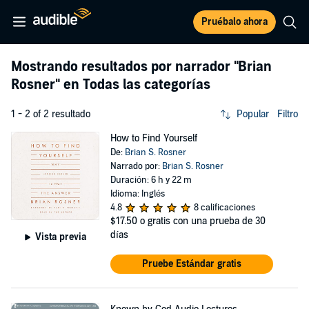
Pruébalo ahora
Mostrando resultados por narrador
"Brian
Rosner"
en Todas las categorías
1 - 2 of 2 resultado
Popular
Filtro
How to Find Yourself
De:
Brian S. Rosner
Narrado por:
Brian S. Rosner
Duración: 6 h y 22 m
Idioma: Inglés
4.8
8 calificaciones
$17.50
o gratis con una prueba de 30
días
Vista previa
Pruebe Estándar gratis