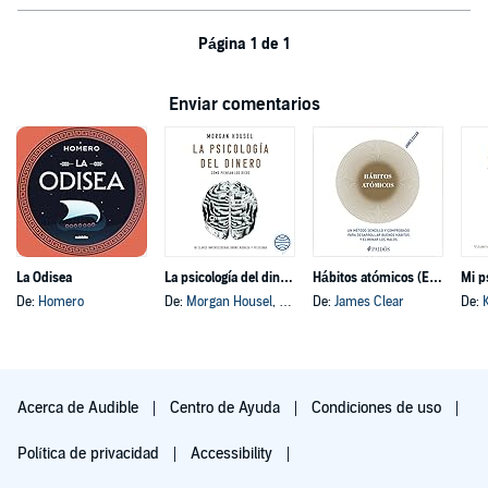
Página 1 de 1
Enviar comentarios
La Odisea
La psicología del dinero
Hábitos atómicos (Español neutro)
Mi p
De:
Homero
De:
Morgan Housel
, y otros
De:
James Clear
De:
Acerca de Audible
Centro de Ayuda
Condiciones de uso
Política de privacidad
Accessibility