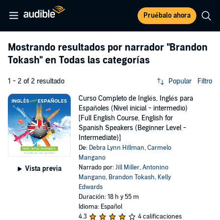
Pruébalo ahora
Mostrando resultados por narrador
"Brandon
Tokash"
en Todas las categorías
1 - 2 of 2 resultado
Popular
Filtro
Curso Completo de Inglés, Inglés para
Españoles (Nivel inicial - intermedio)
[Full English Course, English for
Spanish Speakers (Beginner Level -
Intermediate)]
De:
Debra Lynn Hillman
,
Carmelo
Mangano
Narrado por:
Jill Miller
,
Antonino
Vista previa
Mangano
,
Brandon Tokash
,
Kelly
Edwards
Duración: 18 h y 55 m
Idioma: Español
4.3
4 calificaciones