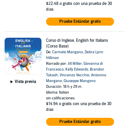
$22.48
o gratis con una prueba de 30
días
Pruebe Estándar gratis
Corso di Inglese, English for Italians
(Corso Base)
De:
Carmelo Mangano
,
Debra Lynn
Hillman
Narrado por:
Jill Miller
,
Giovanna di
Francesco
,
Kelly Edwards
,
Brandon
Tokash
,
Vincenzo Vecchio
,
Antonino
Mangano
,
Giuseppe Mangano
Vista previa
Duración: 18 h y 29 m
Idioma: Italian
sin calificaciones
$14.94
o gratis con una prueba de 30
días
Pruebe Estándar gratis