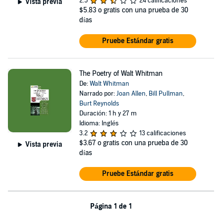
2.5
24 calificaciones
Vista previa
$5.83
o gratis con una prueba de 30
días
Pruebe Estándar gratis
The Poetry of Walt Whitman
De:
Walt Whitman
Narrado por:
Joan Allen
,
Bill Pullman
,
Burt Reynolds
Duración: 1 h y 27 m
Idioma: Inglés
3.2
13 calificaciones
$3.67
o gratis con una prueba de 30
Vista previa
días
Pruebe Estándar gratis
Página 1 de 1