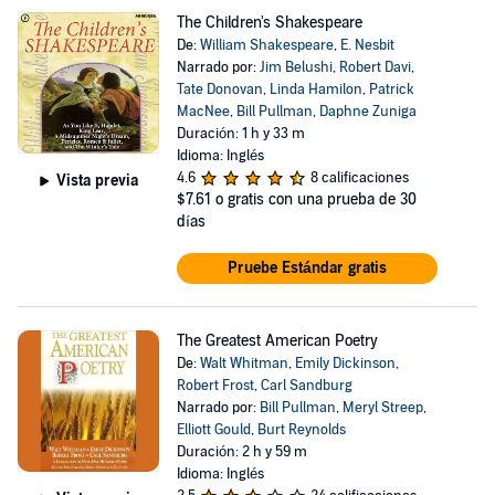
The Children's Shakespeare
De:
William Shakespeare
,
E. Nesbit
Narrado por:
Jim Belushi
,
Robert Davi
,
Tate Donovan
,
Linda Hamilon
,
Patrick
MacNee
,
Bill Pullman
,
Daphne Zuniga
Duración: 1 h y 33 m
Idioma: Inglés
4.6
8 calificaciones
Vista previa
$7.61
o gratis con una prueba de 30
días
Pruebe Estándar gratis
The Greatest American Poetry
De:
Walt Whitman
,
Emily Dickinson
,
Robert Frost
,
Carl Sandburg
Narrado por:
Bill Pullman
,
Meryl Streep
,
Elliott Gould
,
Burt Reynolds
Duración: 2 h y 59 m
Idioma: Inglés