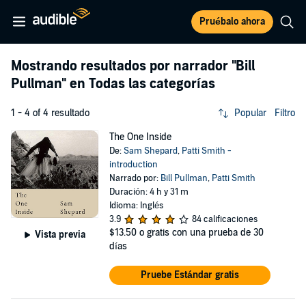
Pruébalo ahora
Mostrando resultados por narrador
"Bill
Pullman"
en Todas las categorías
1 - 4 of 4 resultado
Popular
Filtro
The One Inside
De:
Sam Shepard
,
Patti Smith -
introduction
Narrado por:
Bill Pullman
,
Patti Smith
Duración: 4 h y 31 m
Idioma: Inglés
3.9
84 calificaciones
$13.50
o gratis con una prueba de 30
Vista previa
días
Pruebe Estándar gratis