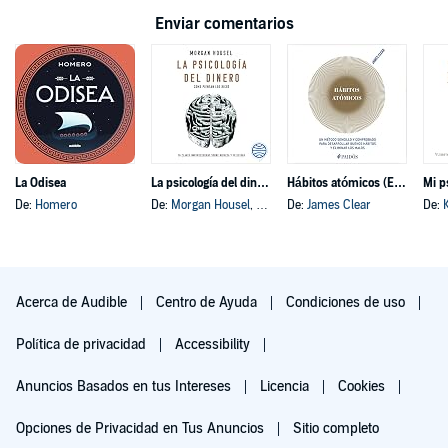
Enviar comentarios
La Odisea
La psicología del dinero
Hábitos atómicos (Español neutro)
Mi p
De:
Homero
De:
Morgan Housel
, y otros
De:
James Clear
De:
Acerca de Audible
Centro de Ayuda
Condiciones de uso
Política de privacidad
Accessibility
Anuncios Basados en tus Intereses
Licencia
Cookies
Opciones de Privacidad en Tus Anuncios
Sitio completo